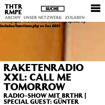
THTR
Deprecated
: Die Funktion post_permalink ist seit
RMPE
Version 4.4.0 veraltet! Verwende stattdessen
get_permalink(). in
ARCHIV
UNSER NETZWERK
ZUGABEN
/homepages/10/d43051023/htdocs/wordpress/wp-
includes/functions.php
on line
6031
RAKETENRADIO
XXL: CALL ME
TOMORROW
RADIO-SHOW MIT BRTHR |
SPECIAL GUEST: GÜNTER