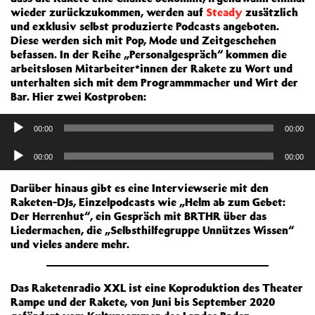
wieder zurückzukommen, werden auf
Steady
zusätzlich
und exklusiv selbst produzierte Podcasts angeboten.
Diese werden sich mit Pop, Mode und Zeitgeschehen
befassen. In der Reihe „Personalgespräch“ kommen die
arbeitslosen Mitarbeiter*innen der Rakete zu Wort und
unterhalten sich mit dem Programmmacher und Wirt der
Bar. Hier zwei Kostproben:
Audio-
00:00
00:00
Player
Audio-
00:00
00:00
Player
Darüber hinaus gibt es eine Interviewserie mit den
Raketen-DJs, Einzelpodcasts wie „Helm ab zum Gebet:
Der Herrenhut“, ein Gespräch mit BRTHR über das
Liedermachen, die „Selbsthilfegruppe Unnützes Wissen“
und vieles andere mehr.
Das Raketenradio XXL ist eine Koproduktion des Theater
Rampe und der Rakete, von Juni bis September 2020