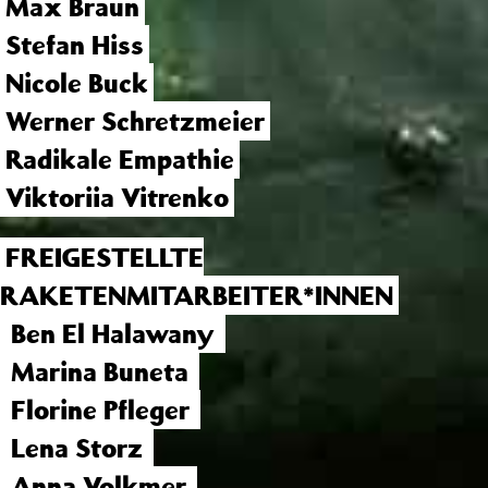
Max Braun
Stefan Hiss
Nicole Buck
Werner Schretzmeier
Radikale Empathie
Viktoriia Vitrenko
FREIGESTELLTE
RAKETENMITARBEITER*INNEN
Ben El Halawany
Marina Buneta
Florine Pfleger
Lena Storz
Anna Volkmer