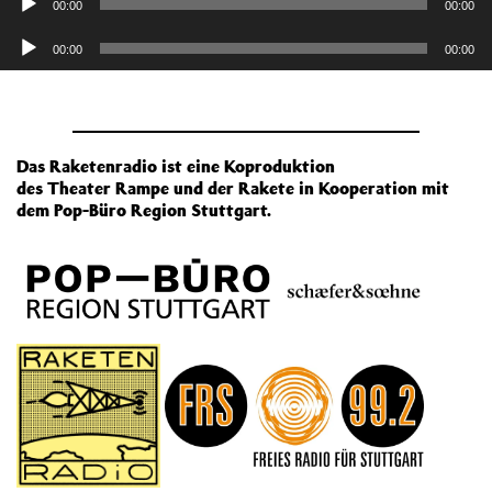
00:00
00:00
Player
Audio-
00:00
00:00
Player
Das Raketenradio ist eine Koproduktion
des Theater Rampe und der Rakete in Kooperation mit
dem Pop-Büro Region Stuttgart.