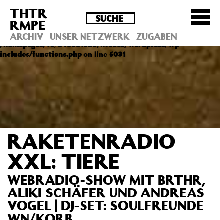
THTR
Deprecated
: Die Funktion post_permalink ist seit
RMPE
Version 4.4.0 veraltet! Verwende stattdessen
get_permalink(). in
ARCHIV
UNSER NETZWERK
ZUGABEN
/homepages/10/d43051023/htdocs/wordpress/wp-
includes/functions.php
on line
6031
RAKETENRADIO
XXL: TIERE
WEBRADIO-SHOW MIT BRTHR,
ALIKI SCHÄFER UND ANDREAS
VOGEL | DJ-SET: SOULFREUNDE
WN/KORB