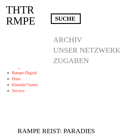
THTR
Deprecated
: Die Funktion post_permalink ist seit Version 4.4.0 veraltet!
Verwende stattdessen get_permalink(). in
RMPE
/homepages/10/d43051023/htdocs/wordpress/wp-includes/functions.php
on
line
6031
THTR
ARCHIV
RMPE
UNSER NETZWERK
ZUGABEN
Programm
Blog
Rampe-Digital
Haus
Künstler*innen
Service
RAMPE REIST: PARADIES