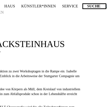
HAUS
KÜNSTLER*INNEN
SERVICE
ende stattdessen get_permalink(). in
/homepages/10/d43051023/htdocs/wordpr
EN
ACKSTEINHAUS
T
ion zu zwei Workshoptagen in die Rampe ein. Isabelle
inblick in die Arbeitsweise der Stuttgarter Compagnie um
e von Körpern als Müll, dem Kreislauf von industriellem
in zum Abfallsprodukt schon in der Lebenshälfte erreicht