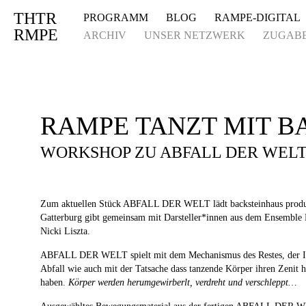
THTR
PROGRAMM
BLOG
RAMPE-DIGITAL
Deprecated
: Die Funktion post_permalink ist seit Version 4.4.0 veraltet! Verw
RMPE
ARCHIV
UNSER NETZWERK
ZUGAB
RAMPE TANZT MIT B
WORKSHOP ZU ABFALL DER WEL
Zum aktuellen Stück ABFALL DER WELT lädt backsteinhaus produkt
Gatterburg gibt gemeinsam mit Darsteller*innen aus dem Ensemble E
Nicki Liszta.
ABFALL DER WELT spielt mit dem Mechanismus des Restes, der Ide
Abfall wie auch mit der Tatsache dass tanzende Körper ihren Zenit h
haben.
Körper werden herumgewirberlt, verdreht und verschleppt…