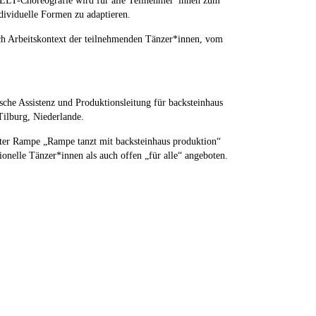
LT-Choreografie wird für alle Teilnehmer*innen zum
dividuelle Formen zu adaptieren.
ach Arbeitskontext der teilnehmenden Tänzer*innen, vom
ische Assistenz und Produktionsleitung für backsteinhaus
Tilburg, Niederlande.
ter Rampe „Rampe tanzt mit backsteinhaus produktion“
onelle Tänzer*innen als auch offen „für alle“ angeboten.