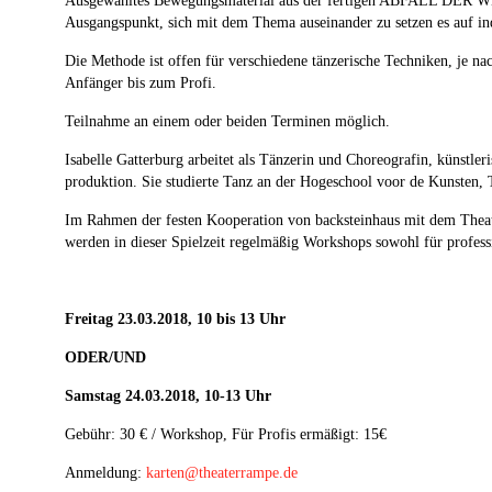
Ausgewähltes Bewegungsmaterial aus der fertigen ABFALL DER WE
Ausgangspunkt, sich mit dem Thema auseinander zu setzen es auf in
Die Methode ist offen für verschiedene tänzerische Techniken, je n
Anfänger bis zum Profi.
Teilnahme an einem oder beiden Terminen möglich.
Isabelle Gatterburg arbeitet als Tänzerin und Choreografin, künstler
produktion. Sie studierte Tanz an der Hogeschool voor de Kunsten, 
Im Rahmen der festen Kooperation von backsteinhaus mit dem Thea
werden in dieser Spielzeit regelmäßig Workshops sowohl für professi
Freitag 23.03.2018, 10 bis 13 Uhr
ODER/UND
Samstag 24.03.2018, 10-13 Uhr
Gebühr: 30 € / Workshop, Für Profis ermäßigt: 15€
Anmeldung:
karten@theaterrampe.de