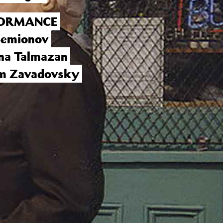
ORMANCE
Semionov
na Talmaza
n
m Zavadovsky