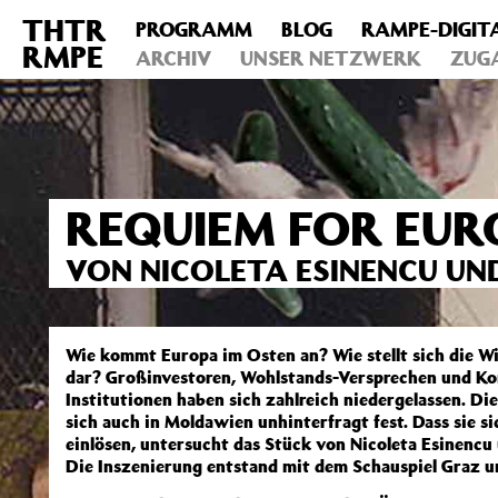
THTR
PROGRAMM
BLOG
RAMPE-DIGIT
Deprecated
: Die Funktion post_permalink ist seit Version 4.4
RMPE
includes/functions.php
ARCHIV
on line
UNSER NETZWERK
6031
ZUG
REQUIEM FOR EUR
VON NICOLETA ESINENCU UN
Wie kommt Europa im Osten an? Wie stellt sich die W
dar? Großinvestoren, Wohlstands-Versprechen und Ko
Institutionen haben sich zahlreich niedergelassen. D
sich auch in Moldawien unhinterfragt fest. Dass sie s
einlösen, untersucht das Stück von Nicoleta Esinencu 
Die Inszenierung entstand mit dem Schauspiel Graz u