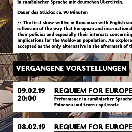
In rumänischer Sprache mit deutschen Übertiteln.
Dauer des Stücks: ca. 90 Minuten
// The first show will be in Romanian with English s
reflection of the way that European and international 
their policies and especially their interests concern
implications for the Moldovan population. An explor
accepted as the only alternative in the aftermath of 
VERGANGENE VORSTELLUNGEN
09.02.19
REQUIEM FOR EUROP
20:00
Performance in rumänischer Sprache
Esinencu und teatru-spălătorie
08.02.19
REQUIEM FOR EUROP