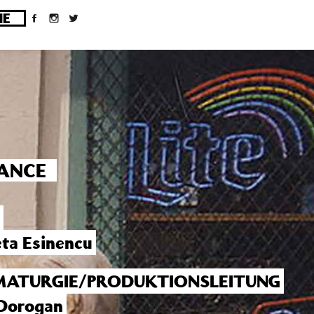
ges/10/d43051023/htdocs/wordpress/wp-
MANCE
eta Esinencu
ATURGIE/PRODUKTIONSLEITUNG
Dorogan