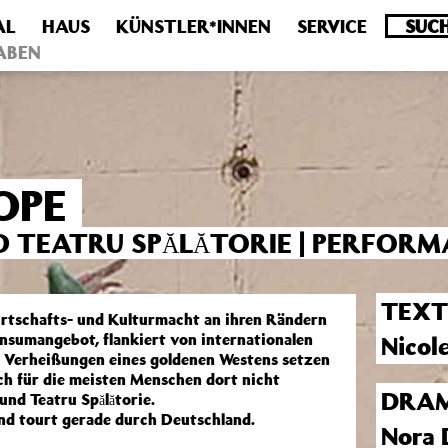
AL
HAUS
KÜNSTLER*INNEN
SERVICE
.0 veraltet! Verwende stattdessen get_permalink(). in
/homepa
ABEN
OPE
D TEATRU SPĂLĂTORIE | PERFOR
TEXT
irtschafts- und Kulturmacht an ihren Rändern
nsumangebot, flankiert von internationalen
Nicol
ie Verheißungen eines goldenen Westens setzen
ich für die meisten Menschen dort nicht
DRAM
und Teatru Spălătorie.
nd tourt gerade durch Deutschland.
Nora 