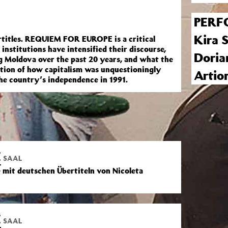
PERF
Kira 
urtitles. REQUIEM FOR EUROPE is a critical
institutions have intensified their discourse,
Doria
ing Moldova over the past 20 years, and what the
ation of how capitalism was unquestioningly
Artio
the country’s independence in 1991.
E
SAAL
 mit deutschen Übertiteln von Nicoleta
E
SAAL