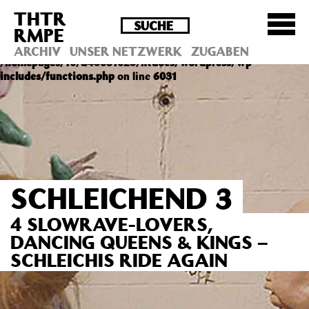
THTR
Deprecated
: Die Funktion post_permalink ist seit
RMPE
Version 4.4.0 veraltet! Verwende stattdessen
get_permalink(). in
ARCHIV
UNSER NETZWERK
ZUGABEN
/homepages/10/d43051023/htdocs/wordpress/wp-
includes/functions.php
on line
6031
SCHLEICHEND 3
4 SLOWRAVE-LOVERS,
DANCING QUEENS & KINGS –
SCHLEICHIS RIDE AGAIN