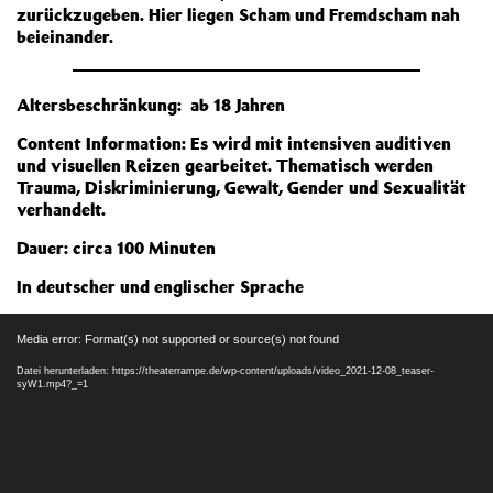
zurückzugeben. Hier liegen Scham und Fremdscham nah
beieinander.
Altersbeschränkung: ab 18 Jahren
Content Information: Es wird mit intensiven auditiven
und visuellen Reizen gearbeitet. Thematisch werden
Trauma, Diskriminierung, Gewalt, Gender und Sexualität
verhandelt.
Dauer: circa 100 Minuten
In deutscher und englischer Sprache
Video-
Media error: Format(s) not supported or source(s) not found
Player
Datei herunterladen: https://theaterrampe.de/wp-content/uploads/video_2021-12-08_teaser-
syW1.mp4?_=1