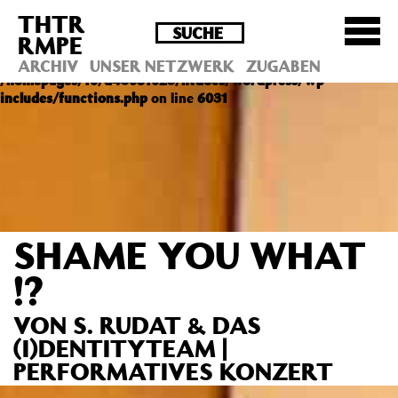
THTR
Deprecated
: Die Funktion post_permalink ist seit
RMPE
Version 4.4.0 veraltet! Verwende stattdessen
get_permalink(). in
ARCHIV
UNSER NETZWERK
ZUGABEN
/homepages/10/d43051023/htdocs/wordpress/wp-
includes/functions.php
on line
6031
SHAME YOU WHAT
!?
VON S. RUDAT & DAS
(I)DENTITYTEAM |
PERFORMATIVES KONZERT