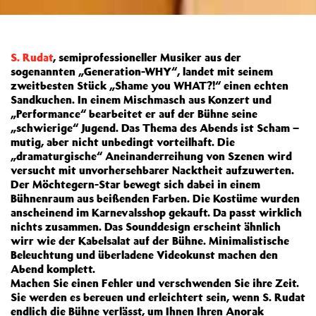
S. Rudat
, semiprofessioneller Musiker aus der
sogenannten „Generation-WHY“, landet mit seinem
zweitbesten Stück „Shame you WHAT?!“ einen echten
Sandkuchen. In einem Mischmasch aus Konzert und
„Performance“ bearbeitet er auf der Bühne seine
„schwierige“ Jugend. Das Thema des Abends ist Scham –
mutig, aber nicht unbedingt vorteilhaft. Die
„dramaturgische“ Aneinanderreihung von Szenen wird
versucht mit unvorhersehbarer Nacktheit aufzuwerten.
Der Möchtegern-Star bewegt sich dabei in einem
Bühnenraum aus beißenden Farben. Die Kostüme wurden
anscheinend im Karnevalsshop gekauft. Da passt wirklich
nichts zusammen. Das Sounddesign erscheint ähnlich
wirr wie der Kabelsalat auf der Bühne. Minimalistische
Beleuchtung und überladene Videokunst machen den
Abend komplett.
Machen Sie einen Fehler und verschwenden Sie ihre Zeit.
Sie werden es bereuen und erleichtert sein, wenn S. Rudat
endlich die Bühne verlässt, um Ihnen Ihren Anorak