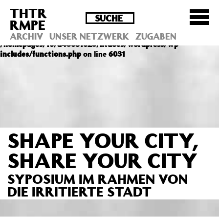
THTR
Deprecated
: Die Funktion post_permalink ist seit
RMPE
Version 4.4.0 veraltet! Verwende stattdessen
get_permalink(). in
ARCHIV
UNSER NETZWERK
ZUGABEN
/homepages/10/d43051023/htdocs/wordpress/wp-
includes/functions.php
on line
6031
SHAPE YOUR CITY,
SHARE YOUR CITY
SYPOSIUM IM RAHMEN VON
DIE IRRITIERTE STADT