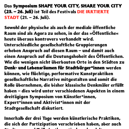
Das
Symposium SHAPE YOUR CITY, SHARE YOUR CITY
(23. – 26.
Juli)
ist Teil des Festivals
DIE IRRTIERTE
STADT
(21. – 26. Juli).
Sowohl der physische als auch der mediale öffentliche
Raum sind als Agora zu sehen, in der das »Öffentliche«
heute überaus kontrovers verhandelt wird.
Unterschiedliche gesellschaftliche Gruppierungen
erheben Anspruch auf diesen Raum – und damit auch
einen Anspruch auf die Deutungshoheit des Öffentlichen.
Wie die wenigen nicht überbauten Orte in den Städten zu
Denk- und Lebensräumen für Stadtbürger*innen
werden
können, wie flüchtige, performative Kunstpraktiken
gesellschaftliche Narrative mitgestalten und somit die
Rolle übernehmen, die bisher klassische Denkmäler erfüllt
haben – dies wird unter verschiedenen Aspekten in einem
dreitägigen Symposium von Künstler*innen,
Expert*innen und Aktivist*innen mit der
Stadtgesellschaft diskutiert.
Innerhalb der drei Tage werden künstlerische Praktiken,
die sich der Partizipation verschrieben haben, aber auch