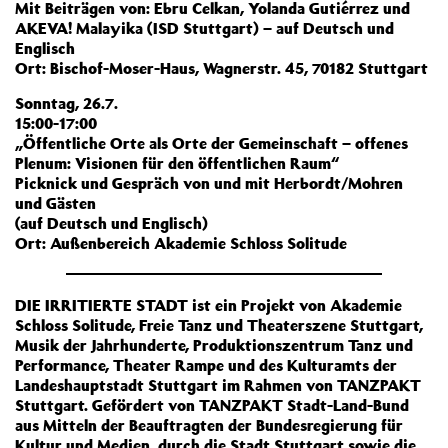
Mit Beiträgen von: Ebru Celkan, Yolanda Gutiérrez und
AKEVA! Malayika (ISD Stuttgart) – auf Deutsch und
Englisch
Ort: Bischof-Moser-Haus, Wagnerstr. 45, 70182 Stuttgart
Sonntag, 26.7.
15:00-17:00
„Öffentliche Orte als Orte der Gemeinschaft – offenes
Plenum: Visionen für den öffentlichen Raum“
Picknick und Gespräch von und mit Herbordt/Mohren
und Gästen
(auf Deutsch und Englisch)
Ort: Außenbereich Akademie Schloss Solitude
DIE IRRITIERTE STADT ist ein Projekt von Akademie
Schloss Solitude, Freie Tanz und Theaterszene Stuttgart,
Musik der Jahrhunderte, Produktionszentrum Tanz und
Performance, Theater Rampe und des Kulturamts der
Landeshauptstadt Stuttgart im Rahmen von TANZPAKT
Stuttgart. Gefördert von TANZPAKT Stadt-Land-Bund
aus Mitteln der Beauftragten der Bundesregierung für
Kultur und Medien, durch die Stadt Stuttgart sowie die