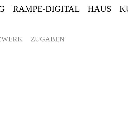
G
RAMPE-DIGITAL
HAUS
K
ende stattdessen get_permalink(). in
/homepages/10/d43051023/htdocs/wordpr
ZWERK
ZUGABEN