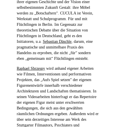
ihrer eigenen Geschichte und der Vision einer
selbstbestimmten Zukunft Gestalt: ihre Möbel
werden zu „Botschaftern“. CUCULA ist Verein,
Werkstatt und Schulprogramm. Für und mit
Flüchtlingen in Berlin. Im Gegensatz zur
theoretischen Debatte über die Situation von
Flüchtlingen in Deutschland, geht es den
Initiatoren, u.a.
Sebastian Däschle
, darum, eine
pragmatische und unmittelbare Praxis des
Handelns zu erproben, die nicht „für“ sondern
eben „gemeinsam mit“ Flüchtlingen entsteht.
Raphael Sbrzesny
wird anhand eigener Arbeiten
wie Filmen, Interventionen und performativen
Projekten, das „Aufs Spiel setzen“ der eigenen
Figurenentwürfe innerhalb verschiedener
Architekturen und Landschaften thematisieren. In
seinen Videoarbeiten hinterfragt er das Repertoire
der eigenen Figur meist unter erschwerten
Bedingungen, die sich aus den gewählten
räumlichen Ordnungen ergeben. Außerdem wird er
über sein derzeitiges Interesse am Werk des
Stuttgarter Filmautors, Psychiaters und