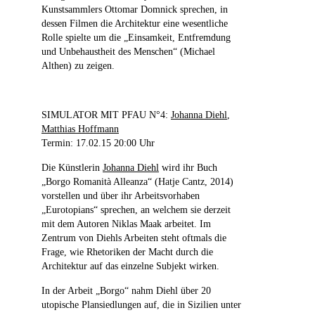
Kunstsammlers Ottomar Domnick sprechen, in
dessen Filmen die Architektur eine wesentliche
Rolle spielte um die „Einsamkeit, Entfremdung
und Unbehaustheit des Menschen“ (Michael
Althen) zu zeigen.
SIMULATOR MIT PFAU N°4:
Johanna Diehl
,
Matthias Hoffmann
Termin: 17.02.15 20:00 Uhr
Die Künstlerin
Johanna Diehl
wird ihr Buch
„Borgo Romanità Alleanza“ (Hatje Cantz, 2014)
vorstellen und über ihr Arbeitsvorhaben
„Eurotopians“ sprechen, an welchem sie derzeit
mit dem Autoren Niklas Maak arbeitet. Im
Zentrum von Diehls Arbeiten steht oftmals die
Frage, wie Rhetoriken der Macht durch die
Architektur auf das einzelne Subjekt wirken.
In der Arbeit „Borgo“ nahm Diehl über 20
utopische Plansiedlungen auf, die in Sizilien unter