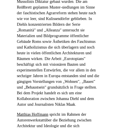
Mussolinis Diktatur gebaut wurden. Die am
Reißbrett geplanten Muster-siedlungen im Sinne
der faschistischen Agrarreform stehen heute nach
wie vor leer, sind Kulissendörfer geblieben. In
Diehls konzentrierten Bildern der Serie
„Romanità“ und „Alleanza“ untersucht sie
Materialien und Bildprogramme öffentlicher
Gebäude Roms sowie Ästhetiken des Faschismus
und Katholizismus die sich überlagern und noch
heute in vielen öffentlichen Architekturen und
Räumen wirken. Die Arbeit „Eurotopians“
beschäftigt sich mit visionären Bauten und
experimentellen Entwürfen, die vor allem in den
sechziger Jahren in Europa entstanden sind und die
gängigen Vorstellungen von „Wohnen“, „Bauen“
und „Behaustsein“ grundsätzlich in Frage stellten.
Bei dem Projekt handelt es sich um eine
Kollaboration zwischen Johanna Diehl und dem
Autor und Journalisten Niklas Maak.
Matthias Hoffmann
spricht im Rahmen der
Autorenwerkstattüber die Beziehung zwischen
Architektur und Ideologie und die sich