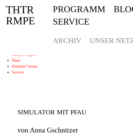
THTR
PROGRAMM
BLO
Deprecated
: Die Funktion post_permalink ist seit Version 4.4.0 veraltet! Verw
THTR
RMPE
SERVICE
RMPE
ARCHIV
UNSER NET
Programm
Blog
Rampe-Digital
Haus
Künstler*innen
Service
SIMULATOR MIT PFAU
von Anna Gschnitzer