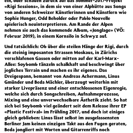
ein, oder schauen zurück auf das Sommer-2017-Projekt
«Rigi Sessions», in dem sie von einer Alphütte aus Songs
von anderen Schweizer Künstlerinnen und Künstlern wie
Sophie Hunger, Odd Beholder oder Pablo Nouvelle
spielerisch neuinterpretieren. Am Rande der Alpen
nehmen sie auch das kommende Album, «Jonglage» (VÖ:
Februar 2019), in einem Kornsilo in Schwyz auf.
Und tatsächlich: Ob über die steilen Hänge der Rigi, durch
die steinig imposanten Strassen Moskaus, in Zürichs
verschlafenen Gassen oder mitten auf der Karl-Marx-
Allee: Soybomb tänzeln schalkhaft und beschwingt über
jegliches Terrain und machen es ihr eigenes. Das
Dreigespann, bemannt von Andreas Achermann, Linus
Gmünder und Beda Mächler, überzeugt weiterhin mit
starker Livepräsenz und einer entschlossenen Eigenregie,
welche sich durch Songschreiben, Aufnahmeprozesse,
Mixing und eine unverwechselbare Ästhetik zieht. So hat
sich bei Soybomb viel geändert seit dem Release ihrer EP
«Plastic Festival» im Frühling 2017, und doch ist einiges
gleich geblieben: Linus lässt selbst im ausgelassensten
Berliner Jam keinen einzigen Takt aus den Fugen geraten,
Beda jongliert mit Worten und Gitarrenriffs noch