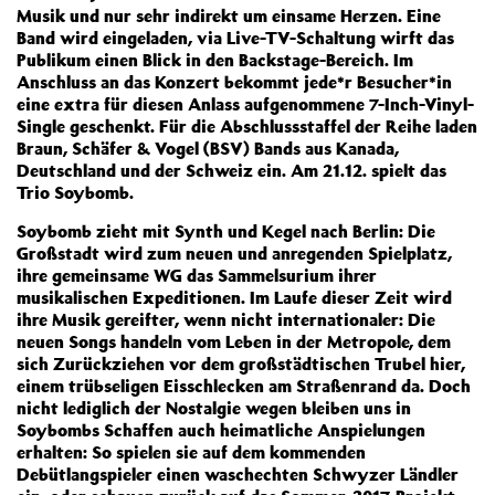
Musik und nur sehr indirekt um einsame Herzen. Eine
Band wird eingeladen, via Live-TV-Schaltung wirft das
Publikum einen Blick in den Backstage-Bereich. Im
Anschluss an das Konzert bekommt jede*r Besucher*in
eine extra für diesen Anlass aufgenommene 7-Inch-Vinyl-
Single geschenkt. Für die Abschlussstaffel der Reihe laden
Braun, Schäfer & Vogel (BSV) Bands aus Kanada,
Deutschland und der Schweiz ein. Am 21.12. spielt das
Trio Soybomb.
Soybomb zieht mit Synth und Kegel nach Berlin: Die
Großstadt wird zum neuen und anregenden Spielplatz,
ihre gemeinsame WG das Sammelsurium ihrer
musikalischen Expeditionen. Im Laufe dieser Zeit wird
ihre Musik gereifter, wenn nicht internationaler: Die
neuen Songs handeln vom Leben in der Metropole, dem
sich Zurückziehen vor dem großstädtischen Trubel hier,
einem trübseligen Eisschlecken am Straßenrand da. Doch
nicht lediglich der Nostalgie wegen bleiben uns in
Soybombs Schaffen auch heimatliche Anspielungen
erhalten: So spielen sie auf dem kommenden
Debütlangspieler einen waschechten Schwyzer Ländler