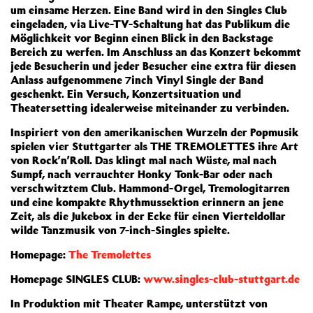
um einsame Herzen. Eine Band wird in den Singles Club
eingeladen, via Live-TV-Schaltung hat das Publikum die
Möglichkeit vor Beginn einen Blick in den Backstage
Bereich zu werfen. Im Anschluss an das Konzert bekommt
jede Besucherin und jeder Besucher eine extra für diesen
Anlass aufgenommene 7inch Vinyl Single der Band
geschenkt. Ein Versuch, Konzertsituation und
Theatersetting idealerweise miteinander zu verbinden.
Inspiriert von den amerikanischen Wurzeln der Popmusik
spielen vier Stuttgarter als THE TREMOLETTES ihre Art
von Rock’n’Roll. Das klingt mal nach Wüste, mal nach
Sumpf, nach verrauchter Honky Tonk-Bar oder nach
verschwitztem Club. Hammond-Orgel, Tremologitarren
und eine kompakte Rhythmussektion erinnern an jene
Zeit, als die Jukebox in der Ecke für einen Vierteldollar
wilde Tanzmusik von 7-inch-Singles spielte.
Homepage:
The Tremolettes
Homepage SINGLES CLUB:
www.singles-club-stuttgart.de
In Produktion mit Theater Rampe, unterstützt von