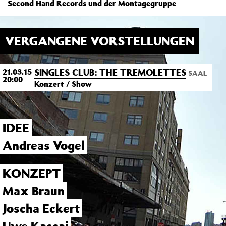
Second Hand Records und der Montagegruppe
VERGANGENE VORSTELLUNGEN
SINGLES CLUB: THE TREMOLETTES
21.03.15
SAAL
20:00
Konzert / Show
IDEE
Andreas Vogel
KONZEPT
Max Braun
Joscha Eckert