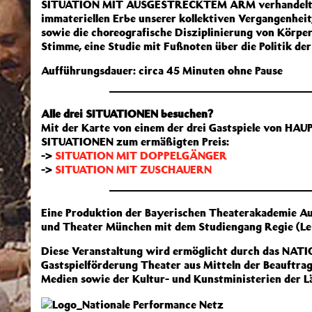
SITUATION MIT AUSGESTRECKTEM ARM verhandelt h
immateriellen Erbe unserer kollektiven Vergangenheit
sowie die choreografische Disziplinierung von Körper
Stimme, eine Studie mit Fußnoten über die Politik der
Aufführungsdauer: circa 45 Minuten ohne Pause
Alle drei SITUATIONEN besuchen?
Mit der Karte von einem der drei Gastspiele von HA
SITUATIONEN zum ermäßigten Preis:
->
SITUATION MIT DOPPELGÄNGER
->
SITUATION MIT ZUSCHAUERN
Eine Produktion der Bayerischen Theaterakademie Au
und Theater München mit dem Studiengang Regie (Lei
Diese Veranstaltung wird ermöglicht durch das 
Gastspielförderung Theater aus Mitteln der Beauftra
Medien sowie der Kultur- und Kunstministerien der L