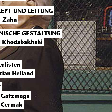
EPT UND LEITUNG
r Zahn
NISCHE GESTALTUNG
d Khodabakhshi
erlisten
tian Heiland
T
 Gatzmaga
 Cermak