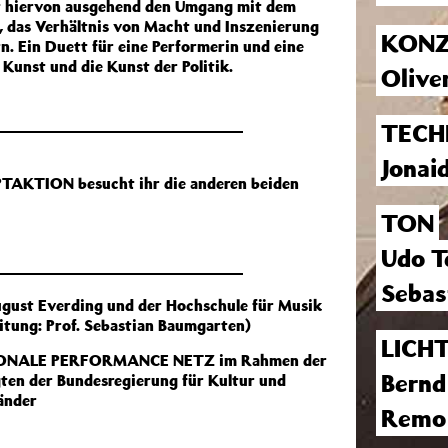
iervon ausgehend den Umgang mit dem
, das Verhältnis von Macht und Inszenierung
KONZ
n. Ein Duett für eine Performerin und eine
 Kunst und die Kunst der Politik.
Olive
TECH
Jonai
UPTAKTION besucht ihr die anderen beiden
TON
Udo T
Sebas
gust Everding und der Hochschule für Musik
tung: Prof. Sebastian Baumgarten)
LICH
NATIONALE PERFORMANCE NETZ im Rahmen der
Bernd
gten der Bundesregierung für Kultur und
änder
Remo