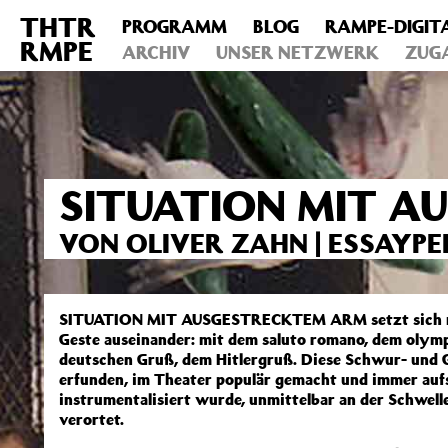
THTR
PROGRAMM
BLOG
RAMPE-DIGIT
Deprecated
: Die Funktion post_permalink ist seit Version 4.4
RMPE
includes/functions.php
ARCHIV
on line
UNSER NETZWERK
6031
ZUG
SITUATION MIT 
VON OLIVER ZAHN | ESSAY
SITUATION MIT AUSGESTRECKTEM ARM setzt sich mit 
Geste auseinander: mit dem saluto romano, dem olym
deutschen Gruß, dem Hitlergruß. Diese Schwur- und Gr
erfunden, im Theater populär gemacht und immer auf
instrumentalisiert wurde, unmittelbar an der Schwell
verortet.