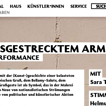
AL
HAUS
KÜNSTLER*INNEN
SERVICE
.0 veraltet! Verwende stattdessen get_permalink(). in
/homepa
ABEN
AUSGESTRECKTEM ARM
PERFORMANCE
MIT
der (Kunst-)geschichte einer belasteten
pischen Gruß, dem Bellamy-Salute, dem
Sara 
ußgeste ist als Symbol, das in der Malerei
s Neue von nationalistischen Strömungen
STIM
e von politischer und künstlerischer Aktion
Helmu