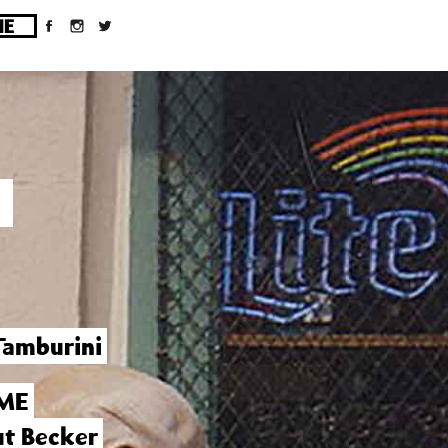
ges/10/d43051023/htdocs/wordpress/wp-
Tamburini
ME
t Becker