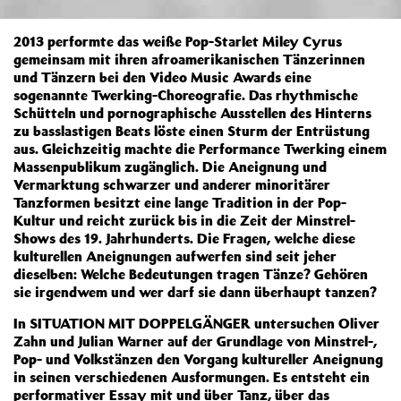
2013 performte das weiße Pop-Starlet Miley Cyrus
gemeinsam mit ihren afroamerikanischen Tänzerinnen
und Tänzern bei den Video Music Awards eine
sogenannte Twerking-Choreografie. Das rhythmische
Schütteln und pornographische Ausstellen des Hinterns
zu basslastigen Beats löste einen Sturm der Entrüstung
aus. Gleichzeitig machte die Performance Twerking einem
Massenpublikum zugänglich. Die Aneignung und
Vermarktung schwarzer und anderer minoritärer
Tanzformen besitzt eine lange Tradition in der Pop-
Kultur und reicht zurück bis in die Zeit der Minstrel-
Shows des 19. Jahrhunderts. Die Fragen, welche diese
kulturellen Aneignungen aufwerfen sind seit jeher
dieselben: Welche Bedeutungen tragen Tänze? Gehören
sie irgendwem und wer darf sie dann überhaupt tanzen?
In SITUATION MIT DOPPELGÄNGER untersuchen Oliver
Zahn und Julian Warner auf der Grundlage von Minstrel-,
Pop- und Volkstänzen den Vorgang kultureller Aneignung
in seinen verschiedenen Ausformungen. Es entsteht ein
performativer Essay mit und über Tanz, über das