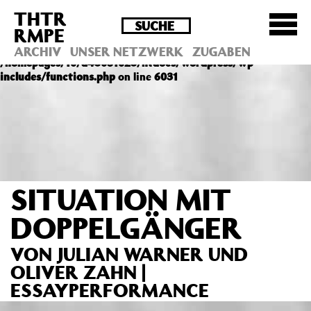
THTR
Deprecated
: Die Funktion post_permalink ist seit
RMPE
Version 4.4.0 veraltet! Verwende stattdessen
get_permalink(). in
ARCHIV
UNSER NETZWERK
ZUGABEN
/homepages/10/d43051023/htdocs/wordpress/wp-
includes/functions.php
on line
6031
SITUATION MIT
DOPPELGÄNGER
VON JULIAN WARNER UND
OLIVER ZAHN |
ESSAYPERFORMANCE