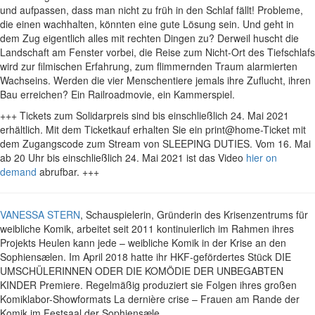
und aufpassen, dass man nicht zu früh in den Schlaf fällt! Probleme,
die einen wachhalten, könnten eine gute Lösung sein. Und geht in
dem Zug eigentlich alles mit rechten Dingen zu? Derweil huscht die
Landschaft am Fenster vorbei, die Reise zum Nicht-Ort des Tiefschlafs
wird zur filmischen Erfahrung, zum flimmernden Traum alarmierten
Wachseins. Werden die vier Menschentiere jemals ihre Zuflucht, ihren
Bau erreichen? Ein Railroadmovie, ein Kammerspiel.
+++ Tickets zum Solidarpreis sind bis einschließlich 24. Mai 2021
erhältlich. Mit dem Ticketkauf erhalten Sie ein print@home-Ticket mit
dem Zugangscode zum Stream von SLEEPING DUTIES. Vom 16. Mai
ab 20 Uhr bis einschließlich 24. Mai 2021 ist das Video
hier on
demand
abrufbar. +++
VANESSA STERN
, Schauspielerin, Gründerin des Krisenzentrums für
weibliche Komik, arbeitet seit 2011 kontinuierlich im Rahmen ihres
Projekts Heulen kann jede – weibliche Komik in der Krise an den
Sophiensælen. Im April 2018 hatte ihr HKF-gefördertes Stück DIE
UMSCHÜLERINNEN ODER DIE KOMÖDIE DER UNBEGABTEN
KINDER Premiere. Regelmäßig produziert sie Folgen ihres großen
Komiklabor-Showformats La dernière crise – Frauen am Rande der
Komik im Festsaal der Sophiensæle.