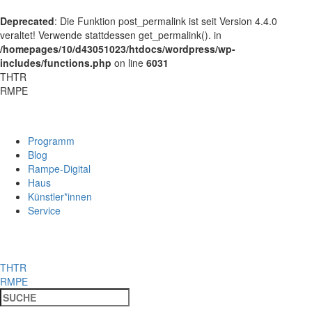
Deprecated
: Die Funktion post_permalink ist seit Version 4.4.0
veraltet! Verwende stattdessen get_permalink(). in
/homepages/10/d43051023/htdocs/wordpress/wp-
includes/functions.php
on line
6031
THTR
RMPE
Programm
Blog
Rampe-Digital
Haus
Künstler*innen
Service
THTR
RMPE