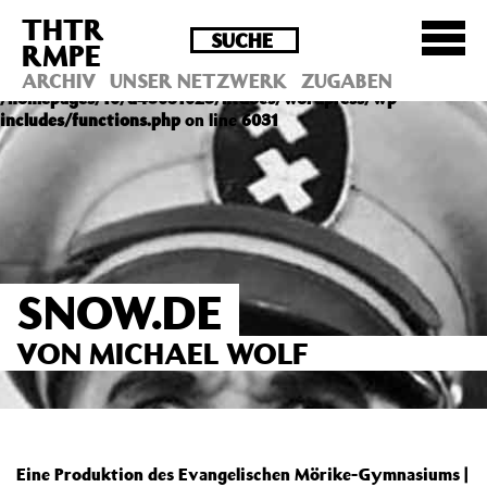
THTR
Deprecated
: Die Funktion post_permalink ist seit
RMPE
Version 4.4.0 veraltet! Verwende stattdessen
get_permalink(). in
ARCHIV
UNSER NETZWERK
ZUGABEN
/homepages/10/d43051023/htdocs/wordpress/wp-
includes/functions.php
on line
6031
SNOW.DE
VON MICHAEL WOLF
Eine Produktion des Evangelischen Mörike-Gymnasiums |