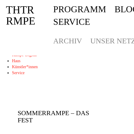
THTR
PROGRAMM
BLO
Deprecated
: Die Funktion post_permalink ist seit Version 4.4.0 veraltet! Verw
THTR
RMPE
SERVICE
RMPE
ARCHIV
UNSER NET
Programm
Blog
Rampe-Digital
Haus
Künstler*innen
Service
SOMMERRAMPE – DAS
FEST