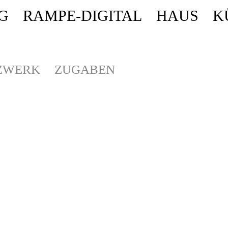
G
RAMPE-DIGITAL
HAUS
K
ende stattdessen get_permalink(). in
/homepages/10/d43051023/htdocs/wordpr
ZWERK
ZUGABEN