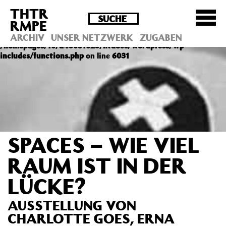
THTR
Deprecated
: Die Funktion post_permalink ist seit
RMPE
Version 4.4.0 veraltet! Verwende stattdessen
get_permalink(). in
ARCHIV
UNSER NETZWERK
ZUGABEN
/homepages/10/d43051023/htdocs/wordpress/wp-
includes/functions.php
on line
6031
SPACES – WIE VIEL
RAUM IST IN DER
LÜCKE?
AUSSTELLUNG VON
CHARLOTTE GOES, ERNA