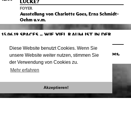
LÜCKE?
FOYER
Ausstellung von Charlotte Goes, Erna Schmidt-
Oehm u.v.m.
SPACES – WIE VIEL RAUM IST IN DER
15.06.19
19:00
LÜCKE?
FOYER
Diese Website benutzt Cookies. Wenn Sie
Vernissage der Ausstellung von Charlotte Goes,
unsere Website weiter nutzen, stimmen Sie
Erna Schmidt-Oehm u.v.m.
der Verwendung von Cookies zu.
Mehr erfahren
Akzeptieren!
Impressum
Datenschutz
Newsletter
facebook
twitter
instagram