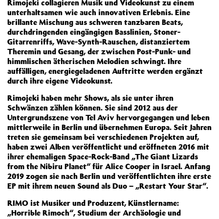
Rimojeki collagieren Musik und Videokunst zu einem
unterhaltsamen wie auch innovativen Erlebnis. Eine
brillante Mischung aus schweren tanzbaren Beats,
durchdringenden eingängigen Basslinien, Stoner-
Gitarrenriffs, Wave-Synth-Rauschen, distanziertem
Theremin und Gesang, der zwischen Post-Punk- und
himmlischen ätherischen Melodien schwingt. Ihre
auffälligen, energiegeladenen Auftritte werden ergänzt
durch ihre eigene Videokunst.
Rimojeki haben mehr Shows, als sie unter ihren
Schwänzen zählen können. Sie sind 2012 aus der
Untergrundszene von Tel Aviv hervorgegangen und leben
mittlerweile in Berlin und übernehmen Europa. Seit Jahren
treten sie gemeinsam bei verschiedenen Projekten auf,
haben zwei Alben veröffentlicht und eröffneten 2016 mit
ihrer ehemaligen Space-Rock-Band „The Giant Lizards
from the Nibiru Planet“ für Alice Cooper in Israel. Anfang
2019 zogen sie nach Berlin und veröffentlichten ihre erste
EP mit ihrem neuen Sound als Duo – „Restart Your Star“.
RIMO ist Musiker und Produzent, Künstlername:
„Horrible Rimoch“, Studium der Archäologie und