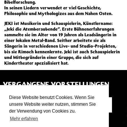
Bibelforschung.
In seinen Liedern verwendet er viel Geschichte,
Philosophie und Mythologizes aus dem Nahen Osten.
JEKI ist Musikerin und Schauspielerin, Künstlername:
„Jeki die Atemberaubende“. Erste Bühnenerfahrungen
sammelte sie im Alter von 19 Jahren als Leadsängerin in
einer lokalen Metal-Band. Seither arbeitete sie als
Sängerin in verschiedenen Live- und Studio-Projekten,
bis sie Rimoch kennenlernte. Jeki ist auch Schauspielerin
und Mitbegründerin einer Gruppe, die sich auf
Kindertheater spezialisiert hat.
VERGANGENE VORSTELLUNGEN
Diese Website benutzt Cookies. Wenn Sie
RIMOJEKI LIVE
29.09.21
ATELIER
unsere Website weiter nutzen, stimmen Sie
21:45
Psychedelic-Rock-Duo | Konzert
der Verwendung von Cookies zu.
Mehr erfahren