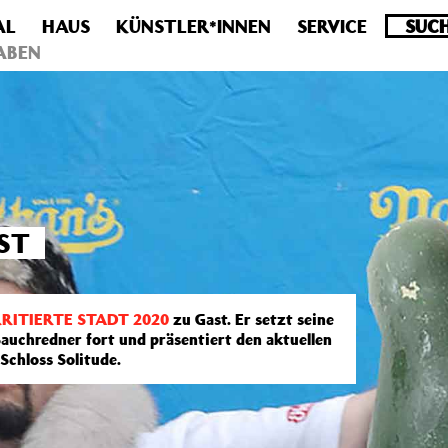
AL
HAUS
KÜNSTLER*INNEN
SERVICE
.0 veraltet! Verwende stattdessen get_permalink(). in
/homepa
ABEN
ST
RRITIERTE STADT 2020
zu Gast. Er setzt seine
auchredner fort und präsentiert den aktuellen
chloss Solitude.