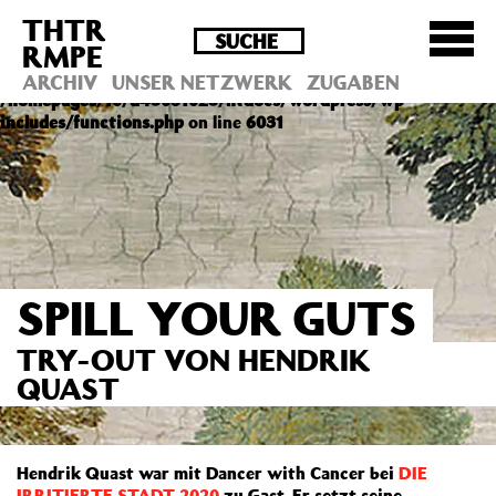
THTR
Deprecated
: Die Funktion post_permalink ist seit
RMPE
Version 4.4.0 veraltet! Verwende stattdessen
get_permalink(). in
ARCHIV
UNSER NETZWERK
ZUGABEN
/homepages/10/d43051023/htdocs/wordpress/wp-
includes/functions.php
on line
6031
SPILL YOUR GUTS
TRY-OUT VON HENDRIK
QUAST
Hendrik Quast war mit Dancer with Cancer bei
DIE
IRRITIERTE STADT 2020
zu Gast. Er setzt seine