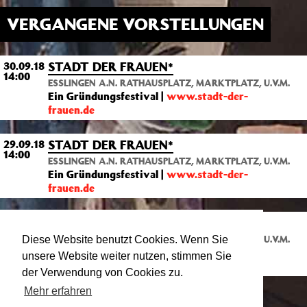
VERGANGENE VORSTELLUNGEN
STADT DER FRAUEN*
30.09.18
14:00
ESSLINGEN A.N. RATHAUSPLATZ, MARKTPLATZ, U.V.M.
Ein Gründungsfestival |
www.stadt-der-
frauen.de
STADT DER FRAUEN*
29.09.18
14:00
ESSLINGEN A.N. RATHAUSPLATZ, MARKTPLATZ, U.V.M.
Ein Gründungsfestival |
www.stadt-der-
frauen.de
STADT DER FRAUEN*
28.09.18
17:30
ESSLINGEN A.N. RATHAUSPLATZ, MARKTPLATZ, U.V.M.
Diese Website benutzt Cookies. Wenn Sie
Ein Gründungsfestival |
www.stadt-der-
unsere Website weiter nutzen, stimmen Sie
frauen.de
der Verwendung von Cookies zu.
Mehr erfahren