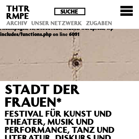
THTR
Deprecated
: Die Funktion post_permalink ist seit
RMPE
Version 4.4.0 veraltet! Verwende stattdessen
get_permalink(). in
ARCHIV
UNSER NETZWERK
ZUGABEN
/homepages/10/d43051023/htdocs/wordpress/wp-
includes/functions.php
on line
6031
STADT DER
FRAUEN*
FESTIVAL FÜR KUNST UND
THEATER, MUSIK UND
PERFORMANCE, TANZ UND
LITERATUR, DISKURS UND