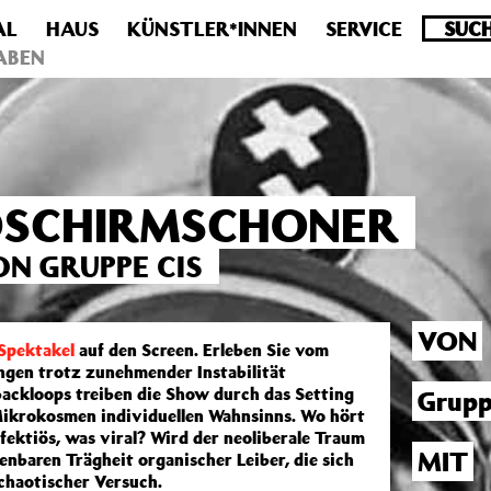
AL
HAUS
KÜNSTLER*INNEN
SERVICE
.0 veraltet! Verwende stattdessen get_permalink(). in
/homepa
ABEN
LDSCHIRMSCHONER
N GRUPPE CIS
VON
 Spektakel
auf den Screen. Erleben Sie vom
ngen trotz zunehmender Instabilität
ackloops treiben die Show durch das Setting
Grupp
ikrokosmen individuellen Wahnsinns. Wo hört
nfektiös, was viral? Wird der neoliberale Traum
MIT
enbaren Trägheit organischer Leiber, die sich
 chaotischer Versuch.