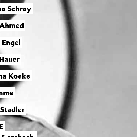
na Schray
 Ahmed
h Engel
 Hauer
na Koeke
emme
 Stadler
E