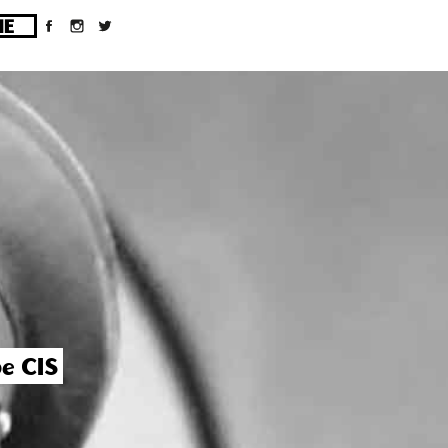
ges/10/d43051023/htdocs/wordpress/wp-
e CIS