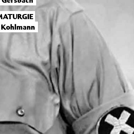
 Gersbach
ATURGIE
a Kohlmann