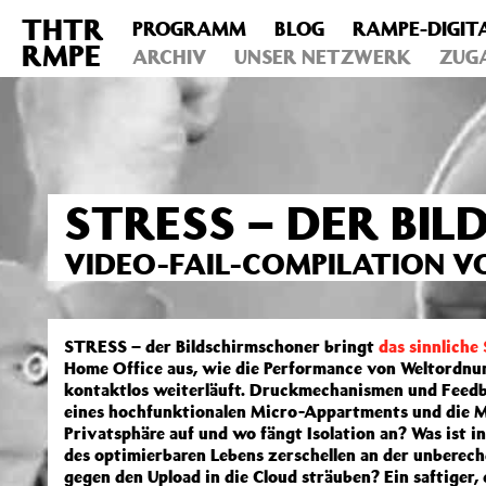
THTR
PROGRAMM
BLOG
RAMPE-DIGIT
Deprecated
: Die Funktion post_permalink ist seit Version 4.4
RMPE
includes/functions.php
ARCHIV
on line
UNSER NETZWERK
6031
ZUG
STRESS – DER BI
VIDEO-FAIL-COMPILATION VO
STRESS – der Bildschirmschoner bringt
das sinnliche
Home Office aus, wie die Performance von Weltordnu
kontaktlos weiterläuft. Druckmechanismen und Feedb
eines hochfunktionalen Micro-Appartments und die M
Privatsphäre auf und wo fängt Isolation an? Was ist i
des optimierbaren Lebens zerschellen an der unberech
gegen den Upload in die Cloud sträuben? Ein saftiger,