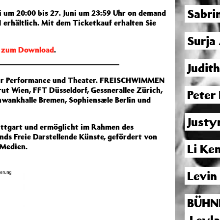
Sabri
 um 20:00 bis 27. Juni um 23:59 Uhr on demand
1 erhältlich. Mit dem Ticketkauf erhalten Sie
Surja
r zum Download
.
Judit
für Performance und Theater. FREISCHWIMMEN
rut Wien, FFT Düsseldorf, Gessnerallee Zürich,
Peter
ankhalle Bremen, Sophiensæle Berlin und
Justy
uttgart und ermöglicht im Rahmen des
s Freie Darstellende Künste, gefördert von
Li K
 Medien.
Levin
BÜHN