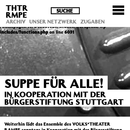
THTR
Deprecated
: Die Funktion post_permalink ist seit
RMPE
Version 4.4.0 veraltet! Verwende stattdessen
get_permalink(). in
ARCHIV
UNSER NETZWERK
ZUGABEN
/homepages/10/d43051023/htdocs/wordpress/wp-
includes/functions.php
on line
6031
SUPPE FÜR ALLE!
IN KOOPERATION MIT DER
BÜRGERSTIFTUNG STUTTGART
Weiterhin lädt das Ensemble des VOLKS*THEATER
RAMPE sonntags in Kooperation mit der Bürgerstiftung