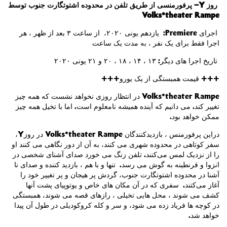
پرفورمنسی از طریق تلفن در محدوده اشتوتگارت جنوب توسط
–
Y
روز
Volks*theater Rampe
: یازدهم یونی ۲۰۲۰، از ساعت ۳ بعد از ظهر ، هر
Premiere
اجرای
اجرا فقط برای یک نفر ، به مدت یک ساعت
تاریخ اجرا های دیگر: ۱۳ ، ۱۴ ، ۱۸ ، ۲۰ و ۲۱ یونی ۲۰۲۰
قیمت همبستگی از یک یورو+++
+++
در انتظار روزی نخواهد نشست که همه چیز
Volks*theater Rampe
تغییر کند. ‌می دانیم که آینده همیشه نامعلوم است. اما با تخیل همه چیز
ممکن خواهد بود.
،
Y
در روز
Volks*theater Rampe
دراین پرفورمنس ، بازدیدکنندگان
سفر کوتاهی در محدوده شهری می کنند، به آن از دور نگاهی می کنند او
را از نزدیک لمس می‌کنند. تلفن زنگ می خورد صدای آشنای شخصی در
انزوا و قرنطینه به گوش می رسد. تنها و با هم ، بازدید کننده و صدای نا
آشنا در محدوده اشتوتگارت جنوب، گردش پر هیجان و پر تغییر خود را
آغاز می‌کتند. سفری که در آن مکان های خاص و یوتوپیای پشت آنها
کشف می شوند ، محل هایی تخیلی ، رازهای قصه می شوند، همبستگی
در کوچه ها فریاد زده می شود، و سر و کله کروکودیلی در طول آن پیدا
خواهد شد.