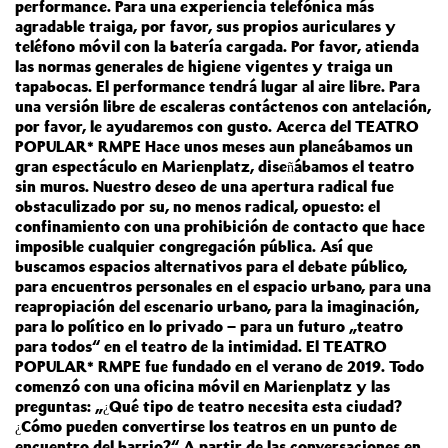
performance. Para una experiencia telefónica más
agradable traiga, por favor, sus propios auriculares y
teléfono móvil con la batería cargada. Por favor, atienda
las normas generales de higiene vigentes y traiga un
tapabocas. El performance tendrá lugar al aire libre. Para
una versión libre de escaleras contáctenos con antelación,
por favor, le ayudaremos con gusto. Acerca del TEATRO
POPULAR* RMPE Hace unos meses aun planeábamos un
gran espectáculo en Marienplatz, diseñábamos el teatro
sin muros. Nuestro deseo de una apertura radical fue
obstaculizado por su, no menos radical, opuesto: el
confinamiento con una prohibición de contacto que hace
imposible cualquier congregación pública. Así que
buscamos espacios alternativos para el debate público,
para encuentros personales en el espacio urbano, para una
reapropiación del escenario urbano, para la imaginación,
para lo político en lo privado – para un futuro „teatro
para todos“ en el teatro de la intimidad. El TEATRO
POPULAR* RMPE fue fundado en el verano de 2019. Todo
comenzó con una oficina móvil en Marienplatz y las
preguntas: „¿Qué tipo de teatro necesita esta ciudad?
¿Cómo pueden convertirse los teatros en un punto de
encuentro del barrio?“ A partir de las conversaciones en