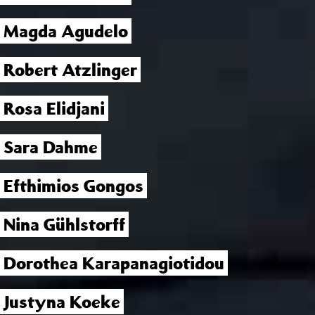
Magda Agudelo
Robert Atzlinger
Rosa Elidjani
Sara Dahme
Efthimios Gongos
Nina Gühlstorff
Dorothea Karapanagiotidou
Justyna Koeke