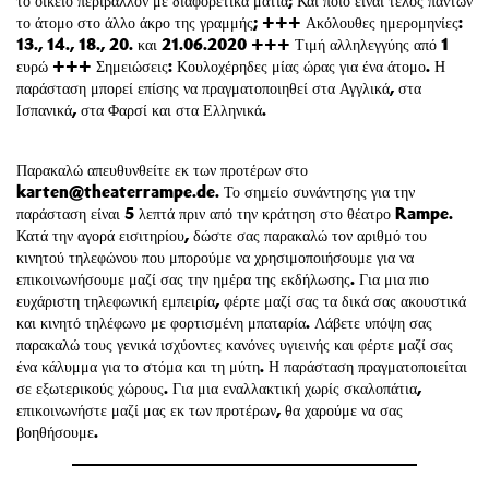
το οικείο περιβάλλον με διαφορετικά μάτια; Και ποιο είναι τέλος πάντων
το άτομο στο άλλο άκρο της γραμμής; +++ Ακόλουθες ημερομηνίες:
13., 14., 18., 20. και 21.06.2020 +++ Τιμή αλληλεγγύης από 1
ευρώ +++ Σημειώσεις: Κουλοχέρηδες μίας ώρας για ένα άτομο. Η
παράσταση μπορεί επίσης να πραγματοποιηθεί στα Αγγλικά, στα
Ισπανικά, στα Φαρσί και στα Ελληνικά.
Παρακαλώ απευθυνθείτε εκ των προτέρων στο
karten@theaterrampe.de. Το σημείο συνάντησης για την
παράσταση είναι 5 λεπτά πριν από την κράτηση στο θέατρο Rampe.
Κατά την αγορά εισιτηρίου, δώστε σας παρακαλώ τον αριθμό του
κινητού τηλεφώνου που μπορούμε να χρησιμοποιήσουμε για να
επικοινωνήσουμε μαζί σας την ημέρα της εκδήλωσης. Για μια πιο
ευχάριστη τηλεφωνική εμπειρία, φέρτε μαζί σας τα δικά σας ακουστικά
και κινητό τηλέφωνο με φορτισμένη μπαταρία. Λάβετε υπόψη σας
παρακαλώ τους γενικά ισχύοντες κανόνες υγιεινής και φέρτε μαζί σας
ένα κάλυμμα για το στόμα και τη μύτη. Η παράσταση πραγματοποιείται
σε εξωτερικούς χώρους. Για μια εναλλακτική χωρίς σκαλοπάτια,
επικοινωνήστε μαζί μας εκ των προτέρων, θα χαρούμε να σας
βοηθήσουμε.