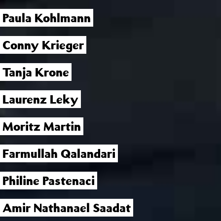
Paula Kohlmann
Conny Krieger
Tanja Krone
Laurenz Leky
Moritz Martin
Farmullah Qalandari
Philine Pastenaci
Amir Nathanael Saadat