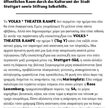
öffentlichen Raum durch das Kulturamt der Stadt
Stuttgart sowie Stiftung Selbsthilfe.
Το VOLKS * THEATER RAMPE δεν περιμένει την ημέρα που όλα
θα είναι διαφορετικά. Εμεις γνωρίζουμε: Το μέλλον είναι πάντα
αβέβαιο.. Αλλά όσο δημιουργούμε χώρο για φαντασία, όλα είναι πιθανά.
Σε αυτήν την παράσταση ο/η επισκέπτης/ρια του VOLKS *
THEATER RAMPE την ημέρα Υ (Tag Y) κάνει ένα ταξίδι στον
αστικό χώρο, τον παρατηρεί από απόσταση και τον πλησιάζει. Μια
αρχικά άγνωστη φωνή από μια ζωή στην απομόνωση απαντά μέσω
τηλεφώνου. Ο/η επισκέπτης/τρια και εκείνος/η που έμεινε στο σπίτι
περπατούν μαζί μοναχικά μέσω της Stuttgart-Süd, η οποία αλλάζει
κατά τη διάρκεια της βόλτας: Συγκεκριμένα μέρη ανακαλύπτονται ξανά
ως ουτοπίες, προβάλλονται πλασματικές γειτονιές, ανακηρύσσεται η
αλληλεγγύη, εμφανίζεται ένας κροκόδειλος. Η φωνή στο άλλο άκρο της
γραμμής διηγείται τις αναμνήσεις της στη Marienplatz: Εδώ υπήρχε
παλιότερα ένα τεράστιο κτίριο τσίρκου στο οποίο μίλησε η Rosa
Luxemburg, πραγματοποιήθηκαν πορείες της SA, το μέρος
κηρύχθηκε βοτανικός κήπος και είναι τώρα η «αρένα του νότου» με
τραχύ σκυρόδεμα. Πόσο αξιόπιστη είναι η ανάμνηση σε ένα κόσμο που
αλλάζει τόσο γρήγορα; Πόση απόσταση είναι απαραίτητη για να δούμε