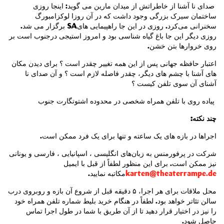
صدای نا آشنا از خاطراتش از میدان مارین می گوید: اینجا روزی
ساختمان سیرک بزرگی وجود داشت که در آن روزا لوکزامبورگ
برگزار می شد.
SA
سخنرانی می‌کرد. روزی در این جا راهپیمایی های
روزی دیگر این جا باغ گیاه شناسی بود و امروز
استیجی درجنوب است بر
روی خروارها بتن خشن.
اعتبار حافظه جهانی پس از این همه تغییر چقدر است ؟ برای دیدن مکان
های آشنا با چشم های دیگر، چقدر فاصله لازم است ؟ و آن صدای نا
آشنای آن سوی تلفن کیست ؟
پیاده روی با تلفن همراه شخصی در محدوده اشتوتگارت جنوب
:
چند نکته
اجراها در بازه های یک ساعته و تنها برای یک فرد ممکن است.
شرکت در پرفورمنس به زبان‌های انگلیسی ، اسپانیایی ، فارسی و یونانی
نیز ممکن است.
برای این منظور لطفاً از قبل با ایمیل
مکاتبه نمایید.
karten@theaterrampe.de
محل ملاقات برای هر اجرا، ۵ دقیقه قبل از شروع آن بازه و روبروی درب
سالن تئاتر خواهد بود. لطفاً در هنگام خرید بلیط شماره تلفن همراه خود
را نیز در اختیار قرار دهید تا از آن طریق با شما در طول اجرا تماس
حاصل شود.