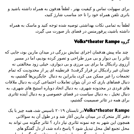
برای سهولت تماس و کیفیت بهتر ، لطفاً هدفون به همراه داشته باشید و
باتری تلفن همراه خود را تا حد مناسب شارژ کنید.
لطفاً به تمامی نکات بهداشتی توصیه شده توجه کنید و ماسک به همراه
داشته باشید. پرفورمنس در فضای باز صورت می گیرد.
V
olks*theater Rampe
گروه
چند ماه پیش هدفمان اجرای نمایش بزرگی در میدان مارین بود. جایی که
تئاتر را بی دیوار و بی مرز طراحی و تصور کرده بودیم. اما در مسیر
آرزوی رادیکال ما برای بی مرزی و بی دیواری، خیلی زود مخالفتی نه
چندان غیر رادیکال تر قرار گرفت: قرنطینه ای پر از محدودیت که تمام
تجمعات را غیر ممکن می کرد. بنابراین به دنبال جایگزین‌ها گشتیم. به
دنبال فضاهای بازی که در آن بتوان تعاملات اجتماعی کرد. به دنبال ملاقات
های فردی در محدوده شهری، به دنبال اتحاد دوباره استیج های شهری، به
دنبال تخیل ، به دنبال سیاست در فضای خصوصی و به دنبال آینده تئاتری
.
برای همه در تئاتر صمیمیت گشتیم
در تابستان ۲۰۱۹ تاسیس شد. همه چیز با یک
V
olks*theater Rampe
دفتر کار متحرک در میدان مارین آغاز شد و در طول آن به سوالاتی
همچون این شهر به چه نمونه تئاتری نیاز دارد ؟ تئاتر چگونه می تواند به
محل تجمع اهل محل تبدیل شود ؟ پاسخ داده شد. از دل گفتگو های