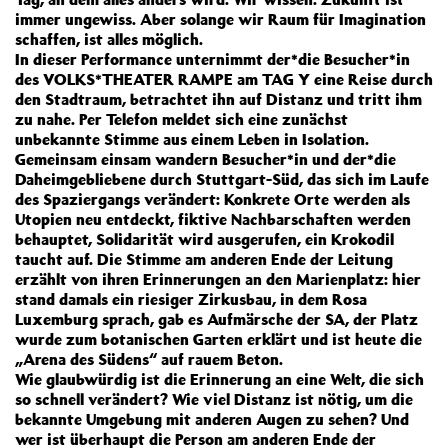
immer ungewiss. Aber solange wir Raum für Imagination
schaffen, ist alles möglich.
In dieser Performance unternimmt der*die Besucher*in
des VOLKS*THEATER RAMPE am TAG Y eine Reise durch
den Stadtraum, betrachtet ihn auf Distanz und tritt ihm
zu nahe. Per Telefon meldet sich eine zunächst
unbekannte Stimme aus einem Leben in Isolation.
Gemeinsam einsam wandern Besucher*in und der*die
Daheimgebliebene durch Stuttgart-Süd, das sich im Laufe
des Spaziergangs verändert: Konkrete Orte werden als
Utopien neu entdeckt, fiktive Nachbarschaften werden
behauptet, Solidarität wird ausgerufen, ein Krokodil
taucht auf. Die Stimme am anderen Ende der Leitung
erzählt von ihren Erinnerungen an den Marienplatz: hier
stand damals ein riesiger Zirkusbau, in dem Rosa
Luxemburg sprach, gab es Aufmärsche der SA, der Platz
wurde zum botanischen Garten erklärt und ist heute die
„Arena des Südens“ auf rauem Beton.
Wie glaubwürdig ist die Erinnerung an eine Welt, die sich
so schnell verändert? Wie viel Distanz ist nötig, um die
bekannte Umgebung mit anderen Augen zu sehen? Und
wer ist überhaupt die Person am anderen Ende der