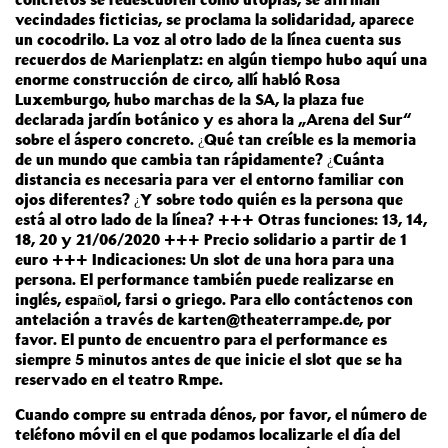
vecindades ficticias, se proclama la solidaridad, aparece
un cocodrilo. La voz al otro lado de la línea cuenta sus
recuerdos de Marienplatz: en algún tiempo hubo aquí una
enorme construcción de circo, allí habló Rosa
Luxemburgo, hubo marchas de la SA, la plaza fue
declarada jardín botánico y es ahora la „Arena del Sur“
sobre el áspero concreto. ¿Qué tan creíble es la memoria
de un mundo que cambia tan rápidamente? ¿Cuánta
distancia es necesaria para ver el entorno familiar con
ojos diferentes? ¿Y sobre todo quién es la persona que
está al otro lado de la línea? +++ Otras funciones: 13, 14,
18, 20 y 21/06/2020 +++ Precio solidario a partir de 1
euro +++ Indicaciones: Un slot de una hora para una
persona. El performance también puede realizarse en
inglés, español, farsi o griego. Para ello contáctenos con
antelación a través de karten@theaterrampe.de, por
favor. El punto de encuentro para el performance es
siempre 5 minutos antes de que inicie el slot que se ha
reservado en el teatro Rmpe.
Cuando compre su entrada dénos, por favor, el número de
teléfono móvil en el que podamos localizarle el día del