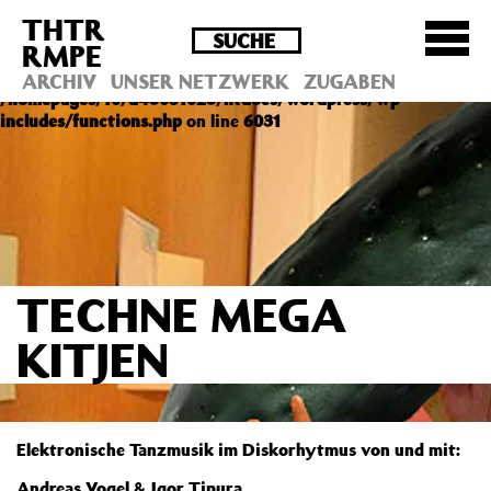
THTR
Deprecated
: Die Funktion post_permalink ist seit
RMPE
Version 4.4.0 veraltet! Verwende stattdessen
get_permalink(). in
ARCHIV
UNSER NETZWERK
ZUGABEN
/homepages/10/d43051023/htdocs/wordpress/wp-
includes/functions.php
on line
6031
TECHNE MEGA
KITJEN
Elektronische Tanzmusik im Diskorhytmus von und mit:
Andreas Vogel & Igor Tipura