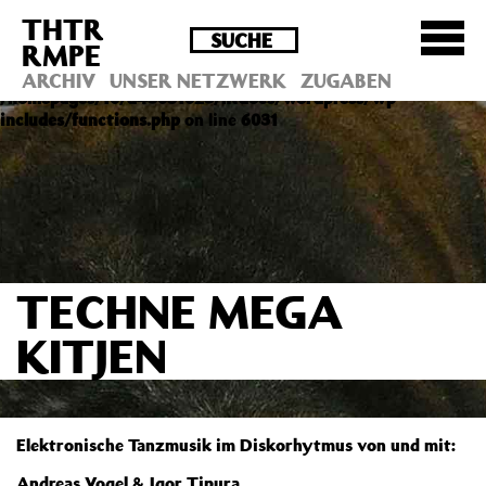
THTR
Deprecated
: Die Funktion post_permalink ist seit
RMPE
Version 4.4.0 veraltet! Verwende stattdessen
get_permalink(). in
ARCHIV
UNSER NETZWERK
ZUGABEN
/homepages/10/d43051023/htdocs/wordpress/wp-
includes/functions.php
on line
6031
TECHNE MEGA
KITJEN
Elektronische Tanzmusik im Diskorhytmus von und mit:
Andreas Vogel & Igor Tipura