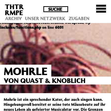
THTR
Deprecated
: Die Funktion post_permalink ist seit
RMPE
Version 4.4.0 veraltet! Verwende stattdessen
get_permalink(). in
ARCHIV
UNSER NETZWERK
ZUGABEN
/homepages/10/d43051023/htdocs/wordpress/wp-
includes/functions.php
on line
6031
MOHRLE
VON QUAST & KNOBLICH
Mohrle ist ein sprechender Kater, der auch singen kann.
Hingebungsvoll bereitet er seine tote Mäusebeute auf ihr
neues Leben als gefeierter Musicalstar vor. Die Grenzen