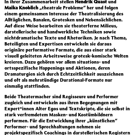
In ihrer Zusammenarbeit stellen
Hendrik Quast
und
Maika Knoblich
„theatrale Probleme“ her und folgen
einem gemeinsamen Interesse der Theatralisierung des
Alltäglichen, Banalen, Grotesken und Nebensächlichen.
Auf diese Weise bearbeiten sie theaterferne Milieus,
darstellerische und handwerkliche Techniken sowie
nichtdramatische Texte und Rhetoriken. Je nach Thema,
Beteiligten und Expertisen entwickeln sie daraus
originäre performative Formate, die aus einer stark
visuell geleiteten Arbeitsweise grotesk-komische Welten
kreieren. Dazu gehören vor allem situations- und
ortsspezifische Happenings und Aktionen, deren
Dramaturgien sich durch Echtzeitlichkeit auszeichnen
und oft als mehrstündige Durational-Formate nur
einmalig stattfinden.
Beide Theatermacher sind Regisseure und Performer
zugleich und entwickeln aus ihren Begegnungen mit
Expert*innen Alter Egos und Textskripte, die sie selbst in
stark verfremdetem Masken- und Kostümbildnern
performen. Für die Entwicklung ihrer „künstlichen“
Performer- und Sprechhaltungen nehmen sie
projektspezifisch Coachings in darstellerischen Registern