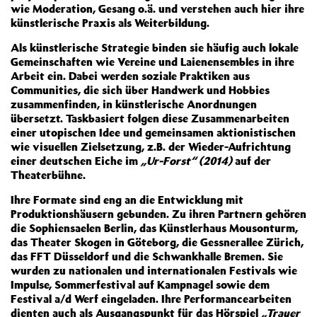
wie Moderation, Gesang o.ä. und verstehen auch hier ihre
künstlerische Praxis als Weiterbildung.
Als künstlerische Strategie binden sie häufig auch lokale
Gemeinschaften wie Vereine und Laienensembles in ihre
Arbeit ein. Dabei werden soziale Praktiken aus
Communities, die sich über Handwerk und Hobbies
zusammenfinden, in künstlerische Anordnungen
übersetzt. Taskbasiert folgen diese Zusammenarbeiten
einer utopischen Idee und gemeinsamen aktionistischen
wie visuellen Zielsetzung, z.B. der Wieder-Aufrichtung
einer deutschen Eiche im
„Ur-Forst“ (2014)
auf der
Theaterbühne.
Ihre Formate sind eng an die Entwicklung mit
Produktionshäusern gebunden. Zu ihren Partnern gehören
die Sophiensaelen Berlin, das Künstlerhaus Mousonturm,
das Theater Skogen in Göteborg, die Gessnerallee Zürich,
das FFT Düsseldorf und die Schwankhalle Bremen. Sie
wurden zu nationalen und internationalen Festivals wie
Impulse, Sommerfestival auf Kampnagel sowie dem
Festival a/d Werf eingeladen. Ihre Performancearbeiten
dienten auch als Ausgangspunkt für das Hörspiel
„Trauer