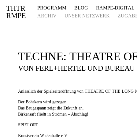
THTR
PROGRAMM
BLOG
RAMPE-DIGITAL
Deprecated
: Die Funktion post_permalink ist seit Version 4.4.0 veraltet! Verw
RMPE
ARCHIV
UNSER NETZWERK
ZUGAB
TECHNE: THEATRE O
VON FERL+HERTEL UND BUREAU 
Anlässlich der Spielzeiteröffnung von THEATRE OF THE LONG NOW
Der Bohrkern wird gezogen.
Das Baugespann zeigt die Zukunft an.
Birkensaft fließt in Strömen – Abschlag!
SPIELORT
Kunstverein Wagenhalle e.V.