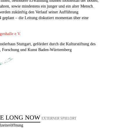
nnen; besondere Erwähnung müssen momentan der Boden,
fahren, sowie mindestens ein junger und ein alter Mensch.
werden zukünftig den Verlauf seiner Aufführung
4 geplant – die Leitung diskutiert momentan über eine
enhalle e.V.
lerhaus Stuttgart, gefördert durch die Kulturstiftung des
ft, Forschung und Kunst Baden-Württemberg
HE LONG NOW
EXTERNER SPIELORT
lzeiteröffnung