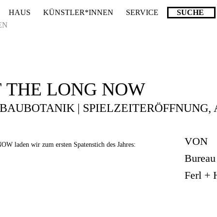
HAUS
KÜNSTLER*INNEN
SERVICE
ende stattdessen get_permalink(). in
/homepages/10/d43051023/htdocs/wordpr
EN
F THE LONG NOW
BAUBOTANIK | SPIELZEITERÖFFNUNG,
VON
 laden wir zum ersten Spatenstich des Jahres:
Bureau
Ferl + 