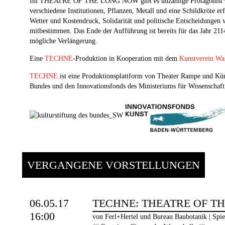
Im THEATRE OF THE LONG NOW gibt es unzählige Protagonist*i
verschiedene Institutionen, Pflanzen, Metall und eine Schildkröte er
Wetter und Kostendruck, Solidarität und politische Entscheidungen 
mitbestimmen. Das Ende der Aufführung ist bereits für das Jahr 211
mögliche Verlängerung.
Eine
TECHNE
-Produktion in Kooperation mit dem
Kunstverein Wag
TECHNE
ist eine Produktionsplattform von Theater Rampe und Künst
Bundes und den Innovationsfonds des Ministeriums für Wissenscha
VERGANGENE VORSTELLUNGEN
06.05.17
TECHNE: THEATRE OF T
16:00
von Ferl+Hertel und Bureau Baubotanik | Spie