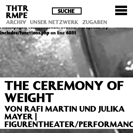
THTR
Deprecated
: Die Funktion post_permalink ist seit
RMPE
Version 4.4.0 veraltet! Verwende stattdessen
get_permalink(). in
ARCHIV
UNSER NETZWERK
ZUGABEN
/homepages/10/d43051023/htdocs/wordpress/wp-
includes/functions.php
on line
6031
THE CEREMONY OF
WEIGHT
VON RAFI MARTIN UND JULIKA
MAYER |
FIGURENTHEATER/PERFORMAN