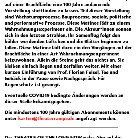
auf einer Brachfläche eine 100 Jahre andauernde
Vorstellung stattfinden zu lassen. Teil dieser Vorstellung
sind Wachstumsprozesse, Bauprozesse, soziale, politische
und performative Prozesse. Diese Matinee lädt zu einem
Wahrnehmungsexperiment ein. Die Akteur*innen sonnen
sich in den letzten Strahlen. Ihr Samenflug folgt den
kühler werdenden Lüftchen und die Blätter beginnen zu
fallen. Diese Matinee lädt dazu ein den Vorgängen auf der
Brachfläche in einer Art Wahrnehmungsexperiment
beizuwohnen. Allein die Steine geht das nichts an. Sie
bleiben einfach liegen und zerfallen weiter. Mit einer
kurzen Einführung von Prof. Florian Feisel, Tee und
Gebäck in der Pause sowie Nachgespräch. Für
Regenschutz ist gesorgt.
Eventuelle COVID19 bedingte Änderungen werden an
dieser Stelle bekanntgegeben.
Die mindestens 100 Jahre gültigen Abonnements können
unter
karten@theaterrampe.de
angefragt werden.
Das THEATRE OF THE LONG NOW – das Abo auf die