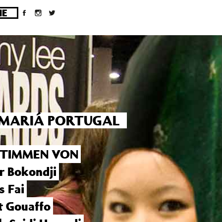
ges/10/d43051023/htdocs/wordpress/wp-
N MARIÁ PORTUGAL
STIMMEN VON
er Bokondji
s Fai
t Gouaffo