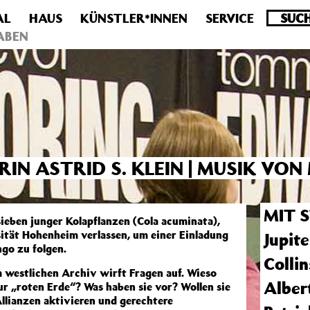
AL
HAUS
KÜNSTLER*INNEN
SERVICE
.0 veraltet! Verwende stattdessen get_permalink(). in
/homepa
ABEN
IN ASTRID S. KLEIN | MUSIK VO
MIT 
ieben junger Kolapflanzen (Cola acuminata),
ität Hohenheim verlassen, um einer Einladung
Jupit
go zu folgen.
Collin
 westlichen Archiv wirft Fragen auf. Wieso
Alber
zur „roten Erde“? Was haben sie vor? Wollen sie
Allianzen aktivieren und gerechtere