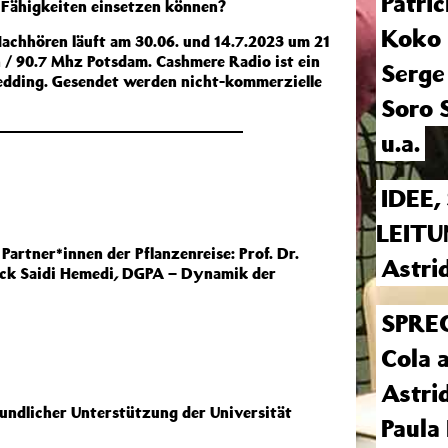
Patri
 Fähigkeiten einsetzen können?
Koko
achhören läuft am 30.06. und 14.7.2023 um 21
n / 90.7 Mhz Potsdam. Cashmere Radio ist ein
Serge
edding. Gesendet werden nicht-kommerzielle
Soro 
u.a.
IDEE
LEIT
 Partner*innen der Pflanzenreise: Prof. Dr.
Astrid
ick Saidi Hemedi
,
DGPA – Dynamik der
SPRE
Cola 
Astrid
eundlicher Unterstützung der Universität
Paula