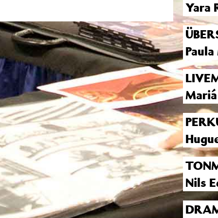
Yara 
ÜBER
Paula
LIVE
Mariá
PERK
Hugue
TONM
Nils E
DRAM