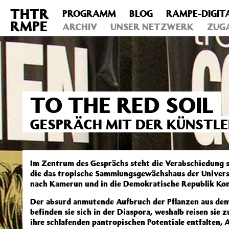
THTR
PROGRAMM
BLOG
RAMPE-DIGIT
Deprecated
: Die Funktion post_permalink ist seit Version 4.4
RMPE
includes/functions.php
ARCHIV
on line
UNSER NETZWERK
6031
ZUG
TO THE RED SOIL
GESPRÄCH MIT DER KÜNSTLER
Im Zentrum des Gesprächs steht die Verabschiedung s
die das tropische Sammlungsgewächshaus der Univers
nach Kamerun und in die Demokratische Republik Kon
Der absurd anmutende Aufbruch der Pflanzen aus dem
befinden sie sich in der Diaspora, weshalb reisen sie 
ihre schlafenden pantropischen Potentiale entfalten, 