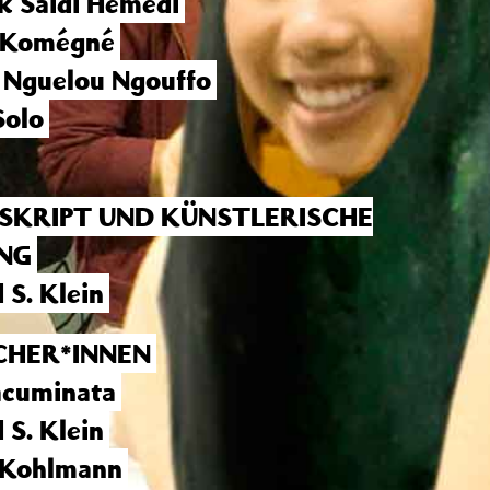
ck Saidi Hemedi
 Komégné
 Nguelou Ngouffo
Solo
, SKRIPT UND KÜNSTLERISCHE
UNG
 S. Klein
CHER*INNEN
acuminata
 S. Klein
 Kohlmann