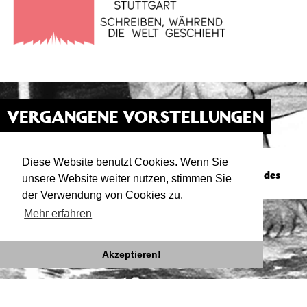
VERGANGENE VORSTELLUNGEN
ÜBER FRAUEN, DIE SCHREIBEN
19.05.23
SAAL
Diese Website benutzt Cookies. Wenn Sie
20:30
Live-Podcast von Rasha Khayat im Rahmen des
unsere Website weiter nutzen, stimmen Sie
Literaturfestival Stuttgart 2023
der Verwendung von Cookies zu.
Mehr erfahren
Akzeptieren!