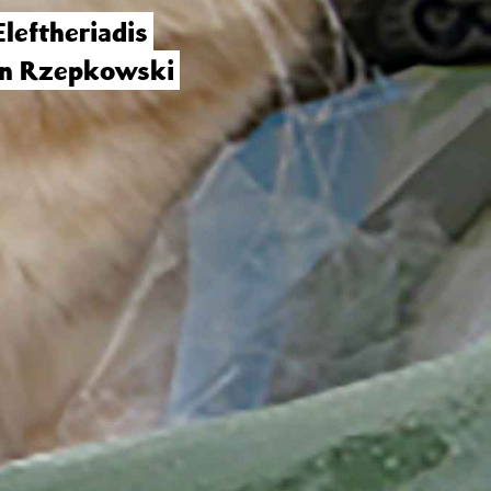
Eleftheriadis
an Rzepkowski