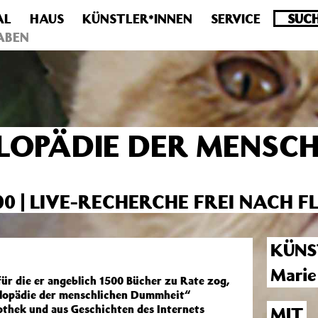
AL
HAUS
KÜNSTLER*INNEN
SERVICE
.0 veraltet! Verwende stattdessen get_permalink(). in
/homepa
ABEN
LOPÄDIE DER MENSC
 | LIVE-RECHERCHE FREI NACH F
KÜNS
Marie
ür die er angeblich 1500 Bücher zu Rate zog,
klopädie der menschlichen Dummheit“
iothek und aus Geschichten des Internets
MIT