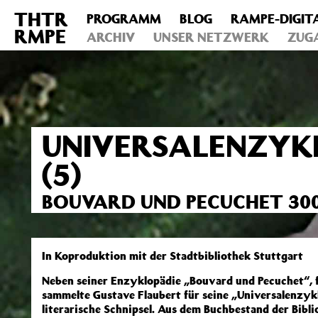
THTR
PROGRAMM
BLOG
RAMPE-DIGIT
Deprecated
: Die Funktion post_permalink ist seit Version 4.4
RMPE
includes/functions.php
ARCHIV
on line
UNSER NETZWERK
6031
ZUG
UNIVERSALENZYK
(5)
BOUVARD UND PECUCHET 3000
In Koproduktion mit der Stadtbibliothek Stuttgart
Neben seiner Enzyklopädie „Bouvard und Pecuchet“, f
sammelte Gustave Flaubert für seine „Universalenzy
literarische Schnipsel. Aus dem Buchbestand der Bibl