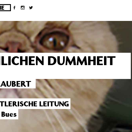
ges/10/d43051023/htdocs/wordpress/wp-
HLICHEN DUMMHEIT
LAUBERT
TLERISCHE LEITUNG
 Bues