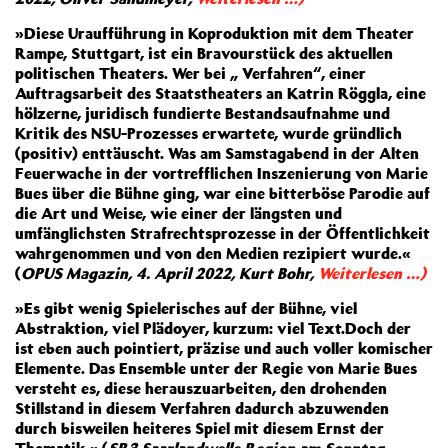
»Diese Uraufführung in Koproduktion mit dem Theater
Rampe, Stuttgart, ist ein Bravourstück des aktuellen
politischen Theaters. Wer bei „ Verfahren“, einer
Auftragsarbeit des Staatstheaters an Katrin Röggla, eine
hölzerne, juridisch fundierte Bestandsaufnahme und
Kritik des NSU-Prozesses erwartete, wurde gründlich
(positiv) enttäuscht. Was am Samstagabend in der Alten
Feuerwache in der vortrefflichen Inszenierung von Marie
Bues über die Bühne ging, war eine bitterböse Parodie auf
die Art und Weise, wie einer der längsten und
umfänglichsten Strafrechtsprozesse in der Öffentlichkeit
wahrgenommen und von den Medien rezipiert wurde.«
(
OPUS Magazin, 4. April 2022, Kurt Bohr,
Weiterlesen …)
»Es gibt wenig Spielerisches auf der Bühne, viel
Abstraktion, viel Plädoyer, kurzum: viel Text.Doch der
ist eben auch pointiert, präzise und auch voller komischer
Elemente. Das Ensemble unter der Regie von Marie Bues
versteht es, diese herauszuarbeiten, den drohenden
Stillstand in diesem Verfahren dadurch abzuwenden
durch bisweilen heiteres Spiel mit diesem Ernst der