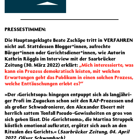
PRESSESTIMMEN:
Die Hauptangeklagte Beate Zschäpe tritt in VERFAHREN
nicht auf. Stattdessen Blogger*innen, aufrechte
Bürger*innen oder Gerichtsdiener*innen, wie Autorin
Kathrin Röggla im Interview mit der Saarbrücker
Zeitung (30. März 2022) erklärt:
„Mich interessierte, was
kann ein Prozess demokratisch leisten, mit welchen
Erwartungen geht das Publikum in einen solchen Prozess,
welche Enttäuschungen erlebt es?“
»Der ›Ge­richtso­pa‹ hin­ge­gen ent­puppt sich als lang­jäh­ri­
ger Pro­fi im Zu­gu­cken schon seit den RAF-Pro­zes­sen und
als gro­ßer Schwa­dro­nie­rer, den Alex­an­der Ebeert mit
herr­lich sat­tem Ton­fall Pseu­do-Ge­wiss­hei­ten en gros von
sich ge­ben lässt. Die ›Ge­richtso­ma‹, die Mar­ti­na Strup­pek
köst­lich emo­tio­nal auf­kratzt, er­götzt sich auch an den
Ri­tua­len des Ge­richts.« (
Saarbrücker Zeitung, 04. April
2022, Oliver Schwambach)