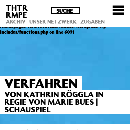
THTR
Deprecated
: Die Funktion post_permalink ist seit
RMPE
Version 4.4.0 veraltet! Verwende stattdessen
get_permalink(). in
ARCHIV
UNSER NETZWERK
ZUGABEN
/homepages/10/d43051023/htdocs/wordpress/wp-
includes/functions.php
on line
6031
VERFAHREN
VON KATHRIN RÖGGLA IN
REGIE VON MARIE BUES |
SCHAUSPIEL