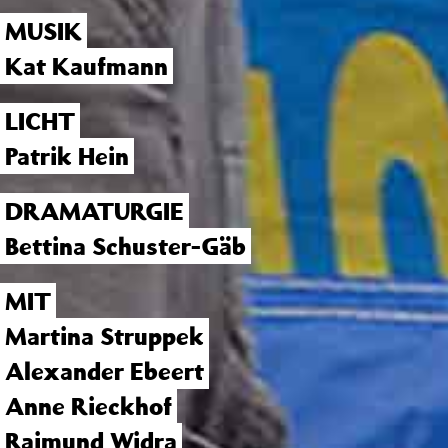
MUSIK
Kat Kaufmann
LICHT
Patrik Hein
DRAMATURGIE
Bettina Schuster-Gäb
MIT
Martina Struppek
Alexander Ebeert
Anne Rieckhof
Raimund Widra