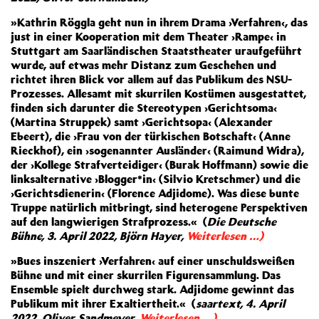
»Kathrin Röggla geht nun in ihrem Drama ›Verfahren‹, das
just in einer Kooperation mit dem Theater ›Rampe‹ in
Stuttgart am Saarländischen Staatstheater uraufgeführt
wurde, auf etwas mehr Distanz zum Geschehen und
richtet ihren Blick vor allem auf das Publikum des NSU-
Prozesses. Allesamt mit skurrilen Kostümen ausgestattet,
finden sich darunter die Stereotypen ›Gerichtsoma‹
(Martina Struppek) samt ›Gerichtsopa‹ (Alexander
Ebeert), die ›Frau von der türkischen Botschaft‹ (Anne
Rieckhof), ein ›sogenannter Ausländer‹ (Raimund Widra),
der ›Kollege Strafverteidiger‹ (Burak Hoffmann) sowie die
linksalternative ›Blogger*in‹ (Silvio Kretschmer) und die
›Gerichtsdienerin‹ (Florence Adjidome). Was diese bunte
Truppe natürlich mitbringt, sind heterogene Perspektiven
auf den langwierigen Strafprozess.« (
Die Deutsche
Bühne, 3. April 2022, Björn Hayer,
Weiterlesen …)
»Bues inszeniert ›Verfahren‹ auf einer unschuldsweißen
Bühne und mit einer skurrilen Figurensammlung. Das
Ensemble spielt durchweg stark. Adjidome gewinnt das
Publikum mit ihrer Exaltiertheit.« (
saartext, 4. April
2022, Oliver Sandmeyer,
Weiterlesen …)