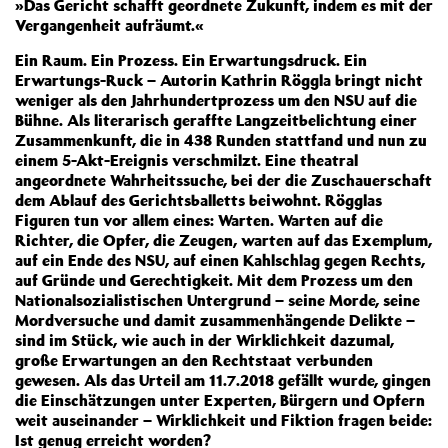
»Das Gericht schafft geordnete Zukunft, indem es mit der
Vergangenheit aufräumt.«
Ein Raum. Ein Prozess. Ein Erwartungsdruck. Ein
Erwartungs-Ruck – Autorin Kathrin Röggla bringt nicht
weniger als den Jahrhundertprozess um den NSU auf die
Bühne. Als literarisch geraffte Langzeitbelichtung einer
Zusammenkunft, die in 438 Runden stattfand und nun zu
einem 5-Akt-Ereignis verschmilzt. Eine theatral
angeordnete Wahrheitssuche, bei der die Zuschauerschaft
dem Ablauf des Gerichtsballetts beiwohnt. Rögglas
Figuren tun vor allem eines: Warten. Warten auf die
Richter, die Opfer, die Zeugen, warten auf das Exemplum,
auf ein Ende des NSU, auf einen Kahlschlag gegen Rechts,
auf Gründe und Gerechtigkeit. Mit dem Prozess um den
Nationalsozialistischen Untergrund – seine Morde, seine
Mordversuche und damit zusammenhängende Delikte –
sind im Stück, wie auch in der Wirklichkeit dazumal,
große Erwartungen an den Rechtstaat verbunden
gewesen. Als das Urteil am 11.7.2018 gefällt wurde, gingen
die Einschätzungen unter Experten, Bürgern und Opfern
weit auseinander – Wirklichkeit und Fiktion fragen beide:
Ist genug erreicht worden?