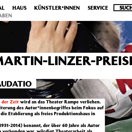
AL
HAUS
KÜNSTLER*INNEN
SERVICE
.0 veraltet! Verwende stattdessen get_permalink(). in
/homepa
ABEN
MARTIN-LINZER-PREI
AUDATIO
 der Zeit
wird an das Theater Rampe verliehen.
eiterung des Autor*innenbegriffes beim Fokus auf
die Etablierung als freies Produktionshaus in
1931-2014) benannt, der über 60 Jahre als Autor
in verbunden war, würdigt Theaterarbeit als