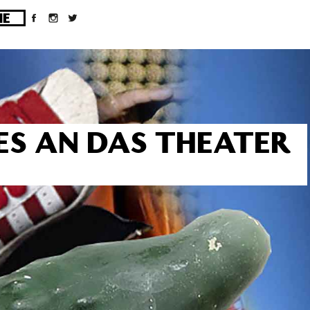
ges/10/d43051023/htdocs/wordpress/wp-
SES AN DAS THEATER