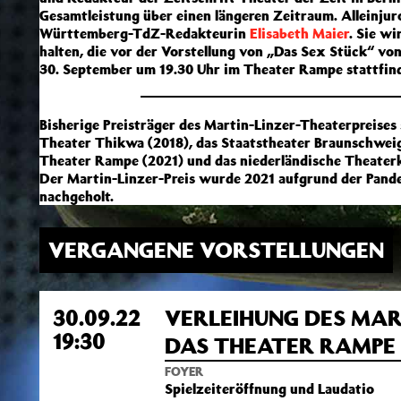
Gesamtleistung über einen längeren Zeitraum. Alleinjuro
Württemberg-TdZ-Redakteurin
Elisabeth Maier
. Sie wi
halten, die vor der Vorstellung von „Das Sex Stück“ vo
30. September um 19.30 Uhr im Theater Rampe stattfin
Bisherige Preisträger des Martin-Linzer-Theaterpreises s
Theater Thikwa (2018), das Staatstheater Braunschweig
Theater Rampe (2021) und das niederländische Theater
Der Martin-Linzer-Preis wurde 2021 aufgrund der Pande
nachgeholt.
VERGANGENE VORSTELLUNGEN
30.09.22
VERLEIHUNG DES MAR
19:30
DAS THEATER RAMPE
FOYER
Spielzeiteröffnung und Laudatio