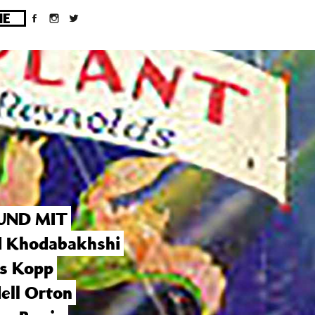
ges/10/d43051023/htdocs/wordpress/wp-
UND MIT
d Khodabakhshi
s Kopp
ell Orton