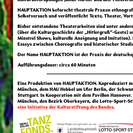
HAUPTAKTION beforscht theatrale Praxen ethnografi
Selbstversuch und veröffentlicht Texte, Theater, Vort
Bisher entstandene Theaterarbeiten sind unter 
(über die Kulturgeschichte der „Hitlergruß“-Gest
Minstrel Shows, kulturelle Aneignung und Imitation). 
Essays zwischen Choreografie und historischer Studie
Der Name HAUPTAKTION ist der Praxis der deutsch
Aufführungsdauer: circa 60 Minuten
Eine Produktion von HAUPTAKTION. Koproduziert m
München, dem HAU Hebbel am Ufer Berlin, der Schwa
Stuttgart. In Kooperation mit dem Pavillon Hannover
München, den Bezirk Oberbayern, die Lotto-Sport-St
eine Initiative der Kulturstiftung des Bundes
.