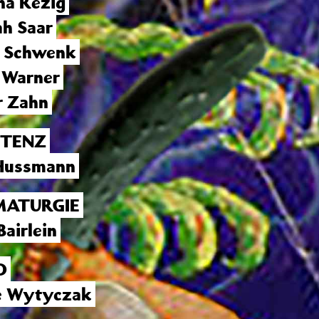
na Rezig
h Saar
l Schwenk
n Warner
r Zahn
STENZ
Hussmann
ATURGIE
Bairlein
O
e Wytyczak