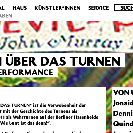
AL
HAUS
KÜNSTLER*INNEN
SERVICE
.0 veraltet! Verwende stattdessen get_permalink(). in
/homepa
ABEN
 ÜBER DAS TURNEN
PERFORMANCE
VON 
Jonai
DAS TURNEN* ist die Verwobenheit der
 mit der Geschichte des Turnens als
Denni
811 als Wehrturnen auf der Berliner Hasenheide
Quind
Wie bunt ist das denn!“.