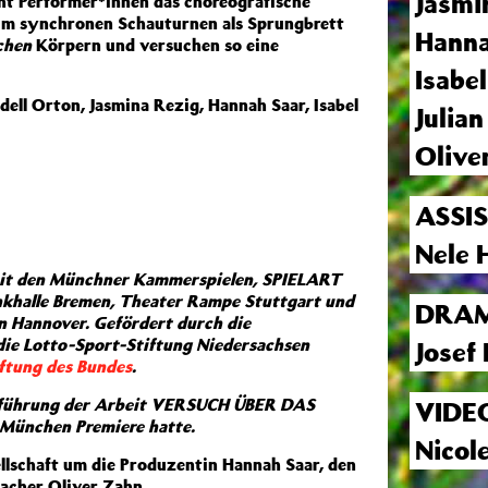
Jasmi
Performer*innen das choreografische
im synchronen Schauturnen als Sprungbrett
Hanna
chen
Körpern
und versuchen so eine
Isabe
ell Orton, Jasmina Rezig, Hannah Saar, Isabel
Julia
Olive
ASSI
Nele 
it den Münchner Kammerspielen, SPIELART
khalle Bremen, Theater Rampe Stuttgart und
DRAM
n Hannover. Gefördert durch die
ie Lotto-Sport-Stiftung Niedersachsen
Josef 
ftung des Bundes
.
führung der Arbeit VERSUCH ÜBER DAS
VIDE
 München Premiere hatte.
Nicol
llschaft um die Produzentin Hannah Saar, den
acher Oliver Zahn.