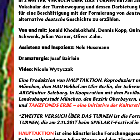
In ZWEITER VERSUCH ÜBER DAS TURNEN nutzen acht 
Vokabular der Turnbewegung und dessen Darbietung 
für eine Beschäftigung mit der Formierung von
deuts
alternative
deutsche
Geschichte zu erzählen.
Von und mit:
Jonaid Khodabakhshi, Dennis Kopp, Quind
Schwenk, Julian Warner, Oliver Zahn.
Assistenz und Inspzienz:
Nele Hussmann
Dramaturgie:
Josef Bairlein
Video:
Nicole Wytyczak
Eine Produktion von HAUPTAKTION. Koproduziert m
München, dem HAU Hebbel am Ufer Berlin, der Schwan
ARGEkultur Salzburg. In Kooperation mit dem Pavillo
Landeshauptstadt München, den Bezirk Oberbayern, d
und
TANZFONDS ERBE – eine Initiative der Kultursti
*ZWEITER VERSUCH ÜBER DAS TURNEN ist die Fort
TURNEN, die am 2.11.2017 beim SPIELART-Festival in
HAUPTAKTION
ist eine künstlerische Forschungsgese
Kulturanthropologen Julian Warner und den Theaterm