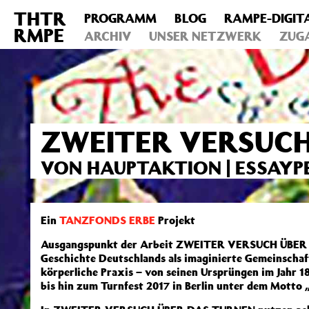
THTR
PROGRAMM
BLOG
RAMPE-DIGIT
Deprecated
: Die Funktion post_permalink ist seit Version 4.4
RMPE
includes/functions.php
ARCHIV
on line
UNSER NETZWERK
6031
ZUG
ZWEITER VERSUCH
VON HAUPTAKTION | ESSAY
Ein
TANZFONDS ERBE
Projekt
Ausgangspunkt der Arbeit ZWEITER VERSUCH ÜBER 
Geschichte Deutschlands als imaginierte Gemeinschaft
körperliche Praxis – von seinen Ursprüngen im Jahr 1
bis hin zum Turnfest 2017 in Berlin unter dem Motto „