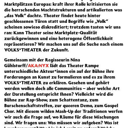
Marktplätzen Europas: kraft ihrer Rolle kritisierten sie
die herrschenden Machtstrukturen und artikulierten was
„das Volk“ dachte. Theater findet heute hinter
geschlossenen Türen statt und Begriffe wie „Volk“
scheinen sowieso diskreditiert; trotzdem tasten wir uns
ran: Kann Theater seine Marktplatz-Qualität
zurückgewinnen und eine heterogene Öffentlichkeit
repräsentieren? Wir machen uns auf die Suche nach einem
VOLKS*THEATER der Zukunft.
Gemeinsam mit der Regisseurin Nina
Gühlstorff/
AKA:NYX
lädt das Theater Rampe
unterschiedliche Akteur*innen ein auf der Bühne ihre
Forderungen an Kunst zu formulieren und es zu ihrem
VOLKS*THEATER zu erklären. Gesehen und gehört
werden wollen doch alle Communities – aber welche Art
der Darstellung entspricht Ihnen? Vielleicht wird die
Bühne zur Rap-Show, zum Schattentanz, zum
Burschenschaftstreffen, zur queeren Demo, zum Gospel
Chor. Mit diesem wilden Mash-Up der Traditionen werfen
wir auch die Frage auf, wo Räume für diese Mischungen
sind. Wir fragen uns: Was müssen wir aufgeben? Was ist