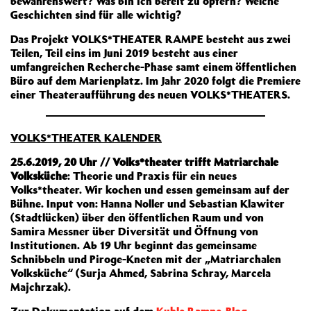
bewahrenswert? Was bin ich bereit zu opfern? Welche
Geschichten sind für alle wichtig?
Das Projekt VOLKS*THEATER RAMPE besteht aus zwei
Teilen, Teil eins im Juni 2019 besteht aus einer
umfangreichen Recherche-Phase samt einem öffentlichen
Büro auf dem Marienplatz. Im Jahr 2020 folgt die Premiere
einer Theateraufführung des neuen VOLKS*THEATERS.
VOLKS*THEATER KALENDER
25.6.2019, 20 Uhr // Volks*theater trifft Matriarchale
Volksküche
: Theorie und Praxis für ein neues
Volks*theater. Wir kochen und essen gemeinsam auf der
Bühne. Input von: Hanna Noller und Sebastian Klawiter
(Stadtlücken) über den öffentlichen Raum und von
Samira Messner über Diversität und Öffnung von
Institutionen. Ab 19 Uhr beginnt das gemeinsame
Schnibbeln und Piroge-Kneten mit der „Matriarchalen
Volksküche“ (Surja Ahmed, Sabrina Schray, Marcela
Majchrzak).