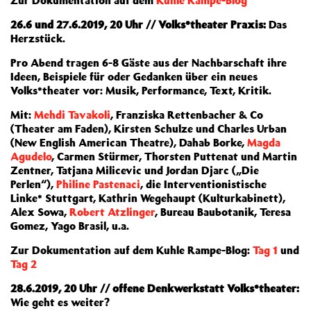
Zur Dokumentation auf dem
Kuhle Rampe-Blog
26.6 und 27.6.2019, 20 Uhr // Volks*theater Praxis:
Das
Herzstück.
Pro Abend tragen 6-8 Gäste aus der Nachbarschaft ihre
Ideen, Beispiele für oder Gedanken über ein neues
Volks*theater vor: Musik, Performance, Text, Kritik.
Mit:
Mehdi Tavakoli
, Franziska Rettenbacher & Co
(Theater am Faden), Kirsten Schulze und Charles Urban
(New English American Theatre), Dahab Borke,
Magda
Agudelo
, Carmen Stürmer, Thorsten Puttenat und Martin
Zentner, Tatjana Milicevic und Jordan Djarc („Die
Perlen“),
Philine Pastenaci
, die Interventionistische
Linke* Stuttgart, Kathrin Wegehaupt (Kulturkabinett),
Alex Sowa,
Robert Atzlinger
, Bureau Baubotanik, Teresa
Gomez, Yago Brasil, u.a.
Zur Dokumentation auf dem Kuhle Rampe-Blog:
Tag 1
und
Tag 2
28.6.2019, 20 Uhr // offene Denkwerkstatt Volks*theater:
Wie geht es weiter?