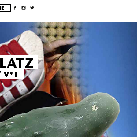
ges/10/d43051023/htdocs/wordpress/wp-
PLATZ
 V*T