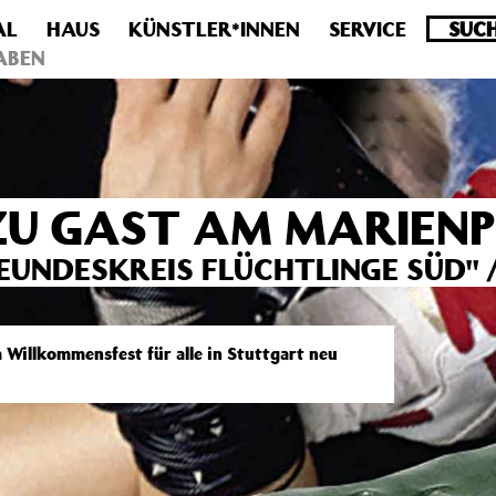
AL
HAUS
KÜNSTLER*INNEN
SERVICE
.0 veraltet! Verwende stattdessen get_permalink(). in
/homepa
ABEN
ZU GAST AM MARIEN
UNDESKREIS FLÜCHTLINGE SÜD" /
 Willkommensfest für alle in Stuttgart neu