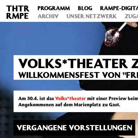
THTR
PROGRAMM
BLOG
RAMPE-DIGIT
Deprecated
: Die Funktion post_permalink ist seit Version 4.4
RMPE
includes/functions.php
ARCHIV
on line
UNSER NETZWERK
6031
ZUG
VOLKS*THEATER 
WILLKOMMENSFEST VON "FRE
Am 30.4. ist das
Volks*theater
mit einer Preview beim
Angekommenen auf dem Marienplatz zu Gast.
VERGANGENE VORSTELLUNGEN