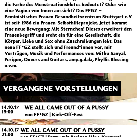
die Farbe des Menstruationsblutes bedeutet? Oder wie
eine Vagina von Innen aussieht? Das FFGZ –
Feministisches Frauen Gesundheitszentrum Stuttgart e.V
ist seit 1986 ein Frauen-Selbsthilfeprojekt. Jetzt kommt
eine neue Bewegung: Mit Sternchen! Dieses erweitert den
Frauenbegriff und steht ein für eine Gesellschaft, die
Körper, Liebe und Sex ohne Zuschreibungen lebt. Das
neue FF*GZ stellt sich und Freund*innen vor, mit
Vorträgen, Musik und Performances von: Mithu Sanyal,
Perigon, Queers and Guitars, amy.g.dala, Phyllis Blessing
u.v.m.
VERGANGENE VORSTELLUNGEN
WE ALL CAME OUT OF A PUSSY
14.10.17
13:00
von FF*GZ | Kick-Off-Fest
WE ALL CAME OUT OF A PUSSY
14.10.17
21:00