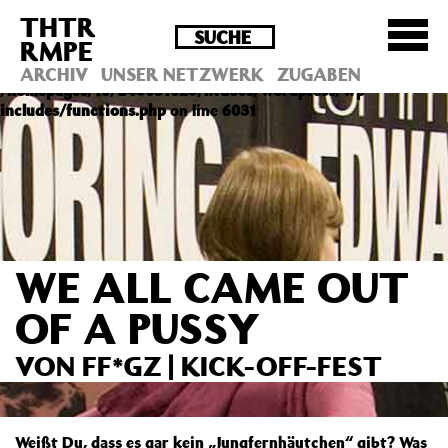
THTR
Deprecated
: Die Funktion post_permalink ist seit
RMPE
Version 4.4.0 veraltet! Verwende stattdessen
get_permalink(). in
ARCHIV
UNSER NETZWERK
ZUGABEN
/homepages/10/d43051023/htdocs/wordpress/wp-
includes/functions.php
on line
6031
WE ALL CAME OUT
OF A PUSSY
VON FF*GZ | KICK-OFF-FEST
Weißt Du, dass es gar kein „Jungfernhäutchen“ gibt? Was