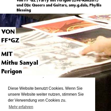
von FF*GZ | Party mit Perigon (Live-Konzert)
und DJs: Queers and Guitars, amy.g.dala, Phyllis
Blessing
VON
FF*GZ
MIT
Mithu Sanyal
Perigon
Queers and Guitars
amy.g.dala
Diese Website benutzt Cookies. Wenn Sie
unsere Website weiter nutzen, stimmen Sie
Phyllis Blessing
der Verwendung von Cookies zu.
Mehr erfahren