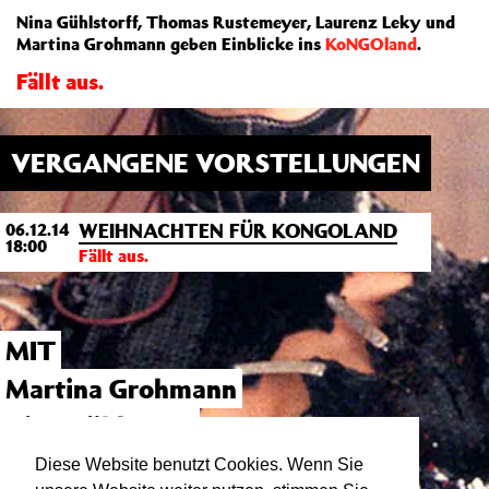
Nina Gühlstorff, Thomas Rustemeyer, Laurenz Leky und
Martina Grohmann geben Einblicke ins
KoNGOland
.
Fällt aus.
VERGANGENE VORSTELLUNGEN
WEIHNACHTEN FÜR KONGOLAND
06.12.14
18:00
Fällt aus.
MIT
Martina Grohmann
Nina Gühlstorff
Laurenz Leky
Diese Website benutzt Cookies. Wenn Sie