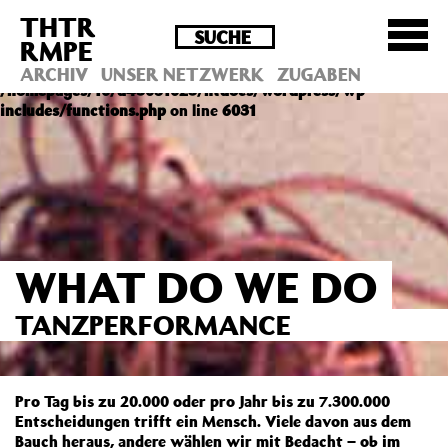
THTR
Deprecated
: Die Funktion post_permalink ist seit
RMPE
Version 4.4.0 veraltet! Verwende stattdessen
get_permalink(). in
ARCHIV
UNSER NETZWERK
ZUGABEN
/homepages/10/d43051023/htdocs/wordpress/wp-
includes/functions.php
on line
6031
WHAT DO WE DO
TANZPERFORMANCE
Pro Tag bis zu 20.000 oder pro Jahr bis zu 7.300.000
Entscheidungen trifft ein Mensch. Viele davon aus dem
Bauch heraus, andere wählen wir mit Bedacht – ob im