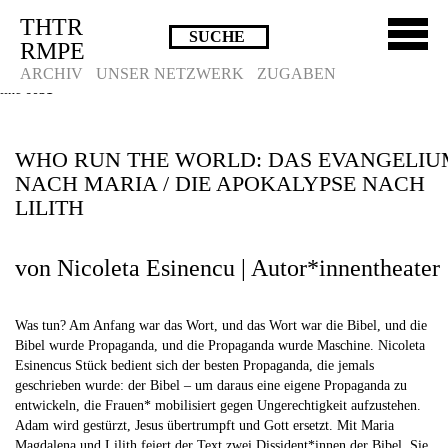
THTR
Deprecated
: Die Funktion post_permalink ist seit Version 4.4.0 veraltet!
RMPE
Verwende stattdessen get_permalink(). in
/homepages/10/d43051023/htdocs/wordpress/wp-includes/functions.php
on
ARCHIV
UNSER NETZWERK
ZUGABEN
line
6031
WHO RUN THE WORLD: DAS EVANGELIU
NACH MARIA / DIE APOKALYPSE NACH
LILITH
von Nicoleta Esinencu | Autor*innentheater
Was tun? Am Anfang war das Wort, und das Wort war die Bibel, und die
Bibel wurde Propaganda, und die Propaganda wurde Maschine. Nicoleta
Esinencus Stück bedient sich der besten Propaganda, die jemals
geschrieben wurde: der Bibel – um daraus eine eigene Propaganda zu
entwickeln, die Frauen* mobilisiert gegen Ungerechtigkeit aufzustehen.
Adam wird gestürzt, Jesus übertrumpft und Gott ersetzt. Mit Maria
Magdalena und Lilith feiert der Text zwei Dissident*innen der Bibel. Sie