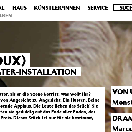
AL
HAUS
KÜNSTLER*INNEN
SERVICE
.0 veraltet! Verwende stattdessen get_permalink(). in
/homepa
ABEN
DUX)
TER-INSTALLATION
VON 
r, als er die Szene betritt. Was wollt ihr?
 von Angesicht zu Angesicht. Ein Husten, Beine
Monst
ende Applaus. Die Leute lieben das Stück! Sie
n sie geduldig auf das Ende aller Enden, das
DRAM
Preis. Dieses Stück ist nur für sie bestimmt,
Marce