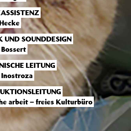
EASSISTENZ
 Hecke
K UND SOUNDDESIGN
 Bossert
NISCHE LEITUNG
r Inostroza
UKTIONSLEITUNG
he arbeit – freies Kulturbüro