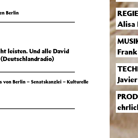
REGI
en Berlin
Alisa
MUSI
Frank
t leisten. Und alle David
 (Deutschlandradio)
TECH
Javie
 von Berlin – Senatskanzlei – Kulturelle
PROD
ehrlic