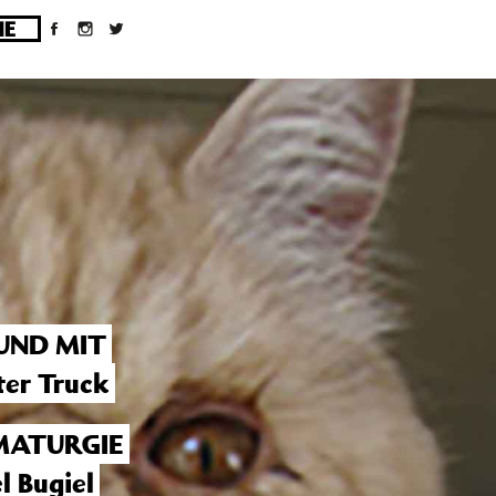
ges/10/d43051023/htdocs/wordpress/wp-
UND MIT
er Truck
ATURGIE
l Bugiel