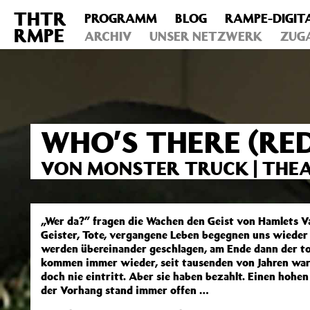
THTR
PROGRAMM
BLOG
RAMPE-DIGIT
Deprecated
: Die Funktion post_permalink ist seit Version 4.4
RMPE
includes/functions.php
ARCHIV
on line
UNSER NETZWERK
6031
ZUG
WHO’S THERE (RE
VON MONSTER TRUCK | THEA
„Wer da?” fragen die Wachen den Geist von Hamlets Vate
Geister, Tote, vergangene Leben begegnen uns wieder
werden übereinander geschlagen, am Ende dann der tos
kommen immer wieder, seit tausenden von Jahren warte
doch nie eintritt. Aber sie haben bezahlt. Einen hohen 
der Vorhang stand immer offen …