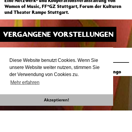
Eine Netzwerk- und Kooperationsveranstaltung von
Women of Music, FF*GZ Stuttgart, Forum der Kulturen
und Theater Rampe Stuttgart.
VERGANGENE VORSTELLUNGEN
WIE KANN FEMIN*ISMUS INKLUSIVER
21.11.19
19:00
WERDEN?
Diese Website benutzt Cookies. Wenn Sie
ATELIER
unsere Website weiter nutzen, stimmen Sie
Poetischer Vortrag mit Stefanie-Lahya Aukongo
der Verwendung von Cookies zu.
Mehr erfahren
Akzeptieren!