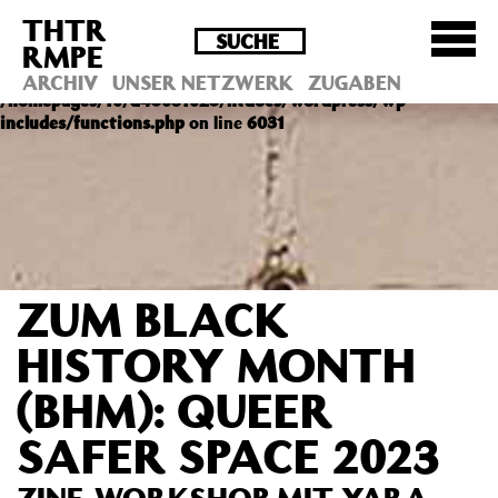
THTR
Deprecated
: Die Funktion post_permalink ist seit
RMPE
Version 4.4.0 veraltet! Verwende stattdessen
get_permalink(). in
ARCHIV
UNSER NETZWERK
ZUGABEN
/homepages/10/d43051023/htdocs/wordpress/wp-
includes/functions.php
on line
6031
ZUM BLACK
HISTORY MONTH
(BHM): QUEER
SAFER SPACE 2023
ZINE-WORKSHOP MIT YARA