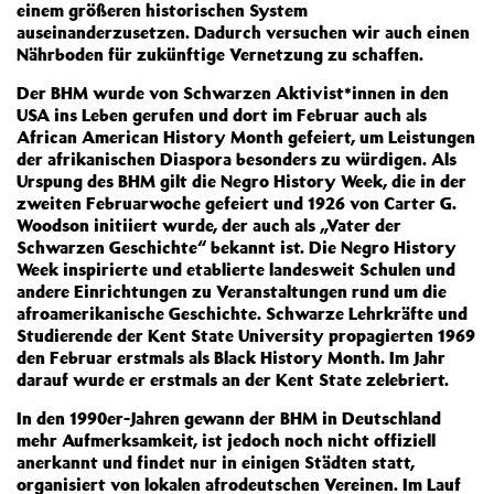
einem größeren historischen System
auseinanderzusetzen. Dadurch versuchen wir auch einen
Nährboden für zukünftige Vernetzung zu schaffen.
Der BHM wurde von Schwarzen Aktivist*innen in den
USA ins Leben gerufen und dort im Februar auch als
African American History Month gefeiert, um Leistungen
der afrikanischen Diaspora besonders zu würdigen. Als
Urspung des BHM gilt die Negro History Week, die in der
zweiten Februarwoche gefeiert und 1926 von Carter G.
Woodson initiiert wurde, der auch als „Vater der
Schwarzen Geschichte“ bekannt ist. Die Negro History
Week inspirierte und etablierte landesweit Schulen und
andere Einrichtungen zu Veranstaltungen rund um die
afroamerikanische Geschichte. Schwarze Lehrkräfte und
Studierende der Kent State University propagierten 1969
den Februar erstmals als Black History Month. Im Jahr
darauf wurde er erstmals an der Kent State zelebriert.
In den 1990er-Jahren gewann der BHM in Deutschland
mehr Aufmerksamkeit, ist jedoch noch nicht offiziell
anerkannt und findet nur in einigen Städten statt,
organisiert von lokalen afrodeutschen Vereinen. Im Lauf