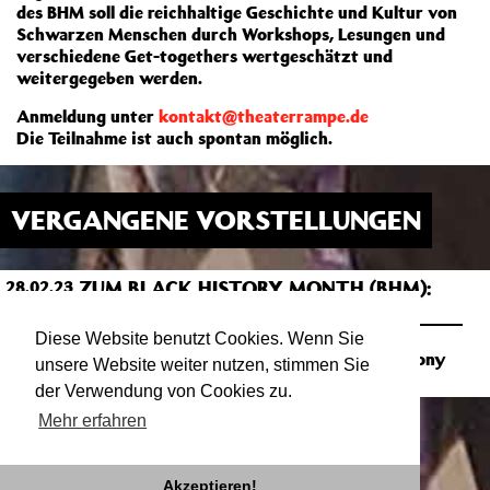
des BHM soll die reichhaltige Geschichte und Kultur von
Schwarzen Menschen durch Workshops, Lesungen und
verschiedene Get-togethers wertgeschätzt und
weitergegeben werden.
Anmeldung unter
kontakt@theaterrampe.de
Die Teilnahme ist auch spontan möglich.
VERGANGENE VORSTELLUNGEN
ZUM BLACK HISTORY MONTH (BHM):
28.02.23
18:00
QUEER SAFER SPACE 2023
SAAL
Diese Website benutzt Cookies. Wenn Sie
Zine-Workshop mit Yara Richter und Anthony
unsere Website weiter nutzen, stimmen Sie
Pool für Schwarze LGBTQ+-Menschen
der Verwendung von Cookies zu.
Mehr erfahren
Akzeptieren!