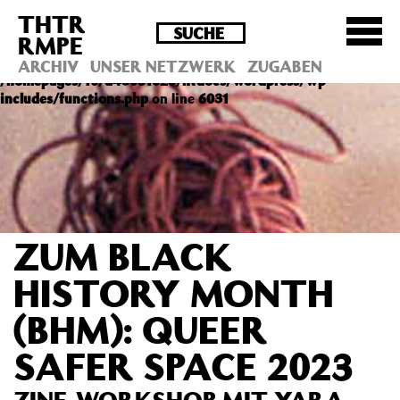
THTR
Deprecated
: Die Funktion post_permalink ist seit
RMPE
Version 4.4.0 veraltet! Verwende stattdessen
get_permalink(). in
ARCHIV
UNSER NETZWERK
ZUGABEN
/homepages/10/d43051023/htdocs/wordpress/wp-
includes/functions.php
on line
6031
ZUM BLACK
HISTORY MONTH
(BHM): QUEER
SAFER SPACE 2023
ZINE-WORKSHOP MIT YARA