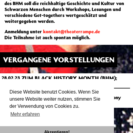
des BHM soll die reichhaltige Geschichte und Kultur von
Schwarzen Menschen durch Workshops, Lesungen und
verschiedene Get-togethers wertgeschätzt und
weitergegeben werden.
Anmeldung unter
kontakt@theaterrampe.de
Die Teilnahme ist auch spontan möglich.
VERGANGENE VORSTELLUNGEN
ZUM BLACK HISTORY MONTH (BHM):
28.02.23
18:00
QUEER SAFER SPACE 2023
SAAL
Diese Website benutzt Cookies. Wenn Sie
Zine-Workshop mit Yara Richter und Anthony
unsere Website weiter nutzen, stimmen Sie
Pool für Schwarze LGBTQ+-Menschen
der Verwendung von Cookies zu.
Mehr erfahren
Akzeptieren!