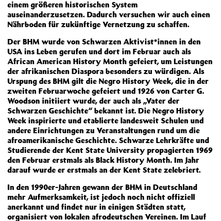
einem größeren historischen System
auseinanderzusetzen. Dadurch versuchen wir auch einen
Nährboden für zukünftige Vernetzung zu schaffen.
Der BHM wurde von Schwarzen Aktivist*innen in den
USA ins Leben gerufen und dort im Februar auch als
African American History Month gefeiert, um Leistungen
der afrikanischen Diaspora besonders zu würdigen. Als
Urspung des BHM gilt die Negro History Week, die in der
zweiten Februarwoche gefeiert und 1926 von Carter G.
Woodson initiiert wurde, der auch als „Vater der
Schwarzen Geschichte“ bekannt ist. Die Negro History
Week inspirierte und etablierte landesweit Schulen und
andere Einrichtungen zu Veranstaltungen rund um die
afroamerikanische Geschichte. Schwarze Lehrkräfte und
Studierende der Kent State University propagierten 1969
den Februar erstmals als Black History Month. Im Jahr
darauf wurde er erstmals an der Kent State zelebriert.
In den 1990er-Jahren gewann der BHM in Deutschland
mehr Aufmerksamkeit, ist jedoch noch nicht offiziell
anerkannt und findet nur in einigen Städten statt,
organisiert von lokalen afrodeutschen Vereinen. Im Lauf