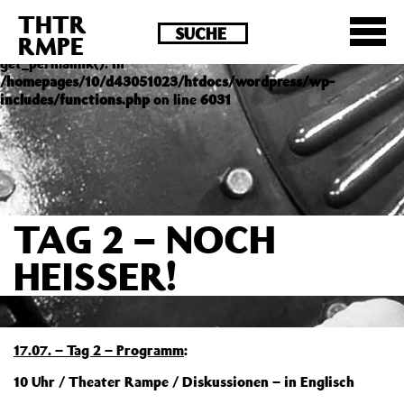
THTR
Deprecated
: Die Funktion post_permalink ist seit
RMPE
Version 4.4.0 veraltet! Verwende stattdessen
get_permalink(). in
/homepages/10/d43051023/htdocs/wordpress/wp-
includes/functions.php
on line
6031
TAG 2 – NOCH
HEISSER!
17.07. – Tag 2 – Programm
:
10 Uhr / Theater Rampe / Diskussionen – in Englisch