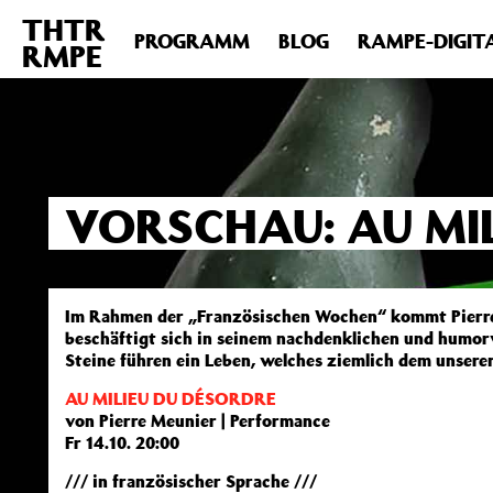
THTR
Deprecated
: Die Funktion post_permalink ist seit Version 4.4
PROGRAMM
BLOG
RAMPE-DIGIT
RMPE
includes/functions.php
on line
6031
VORSCHAU: AU MI
Im Rahmen der „Französischen Wochen“ kommt Pierre
beschäftigt sich in seinem nachdenklichen und humor
Steine führen ein Leben, welches ziemlich dem unseren
AU MILIEU DU DÉSORDRE
von Pierre Meunier | Performance
Fr 14.10. 20:00
/// in französischer Sprache ///