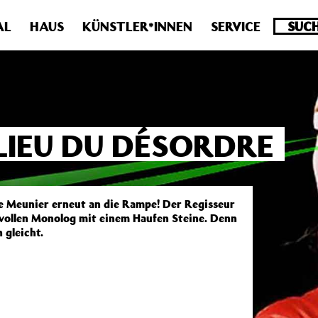
.0 veraltet! Verwende stattdessen get_permalink(). in
/homepa
AL
HAUS
KÜNSTLER*INNEN
SERVICE
LIEU DU DÉSORDRE
 Meunier erneut an die Rampe! Der Regisseur
vollen Monolog mit einem Haufen Steine. Denn
 gleicht.