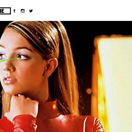
ges/10/d43051023/htdocs/wordpress/wp-