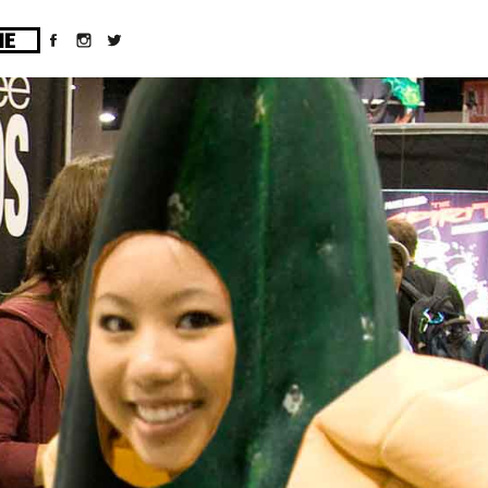
ges/10/d43051023/htdocs/wordpress/wp-