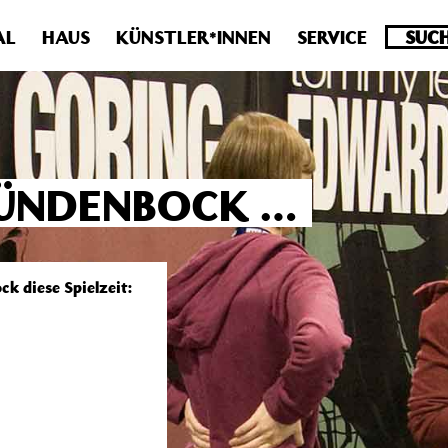
.0 veraltet! Verwende stattdessen get_permalink(). in
/homepa
AL
HAUS
KÜNSTLER*INNEN
SERVICE
SÜNDENBOCK …
k diese Spielzeit: