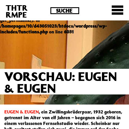
THTR
Deprecated
: Die Funktion post_permalink ist seit
RMPE
Version 4.4.0 veraltet! Verwende stattdessen
get_permalink(). in
/homepages/10/d43051023/htdocs/wordpress/wp-
includes/functions.php
on line
6031
VORSCHAU: EUGEN
& EUGEN
EUGEN & EUGEN
, ein Zwillingsbrüderpaar, 1932 geboren,
getrennt im Alter von elf Jahren – begegnen sich 2016 in
einem verlassenen Fernsehstudio wieder. Scheinbar nur